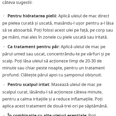
câteva sugestii:
Pentru hidratarea pielii
: Aplică uleiul de mac direct
pe pielea curată și uscată, masându-l ușor pentru a-l lăsa
să se absoarbă. Poți folosi acest ulei pe față, pe corp sau
pe mâini, mai ales în zonele cu piele uscată sau iritată.
Ca tratament pentru păr
: Aplică uleiul de mac pe
părul umed sau uscat, concentrându-te pe vârfuri și pe
scalp. Poți lăsa uleiul să acționeze timp de 20-30 de
minute sau chiar peste noapte, pentru un tratament
profund. Clătește părul apoi cu șamponul obișnuit.
Pentru scalpul iritat
: Masează uleiul de mac pe
scalpul curat, lăsându-l să acționeze câteva minute,
pentru a calma iritațiile și a reduce inflamațiile. Poți
aplica acest tratament de două-trei ori pe săptămână.
În combinație cu alte uleiuri esențiale
: Poți