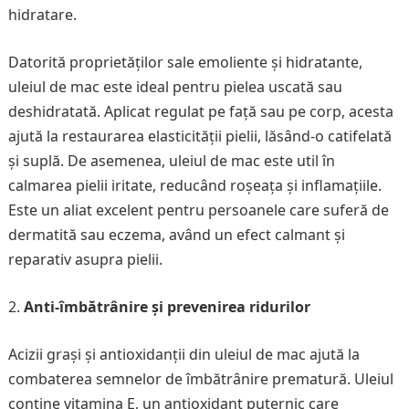
hidratare.
Datorită proprietăților sale emoliente și hidratante,
uleiul de mac este ideal pentru pielea uscată sau
deshidratată. Aplicat regulat pe față sau pe corp, acesta
ajută la restaurarea elasticității pielii, lăsând-o catifelată
și suplă. De asemenea, uleiul de mac este util în
calmarea pielii iritate, reducând roșeața și inflamațiile.
Este un aliat excelent pentru persoanele care suferă de
dermatită sau eczema, având un efect calmant și
reparativ asupra pielii.
Anti-îmbătrânire și prevenirea ridurilor
Acizii grași și antioxidanții din uleiul de mac ajută la
combaterea semnelor de îmbătrânire prematură. Uleiul
conține vitamina E, un antioxidant puternic care