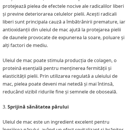
protejează pielea de efectele nocive ale radicalilor liberi
și previne deteriorarea celulelor pielii. Acești radicali
liberi sunt principala cauză a îmbătrânirii premature, iar
antioxidanții din uleiul de mac ajută la protejarea pielii
de daunele provocate de expunerea la soare, poluare și
alți factori de mediu.
Uleiul de mac poate stimula producția de colagen, o
proteină esențială pentru menținerea fermității și
elasticității pielii. Prin utilizarea regulată a uleiului de
mac, pielea poate deveni mai netedă și mai întinsă,
reducând vizibil ridurile fine și semnele de oboseală.
Sprijină sănătatea părului
Uleiul de mac este un ingredient excelent pentru
îngrijirea părului, având un efect revitalizant și hrănitor