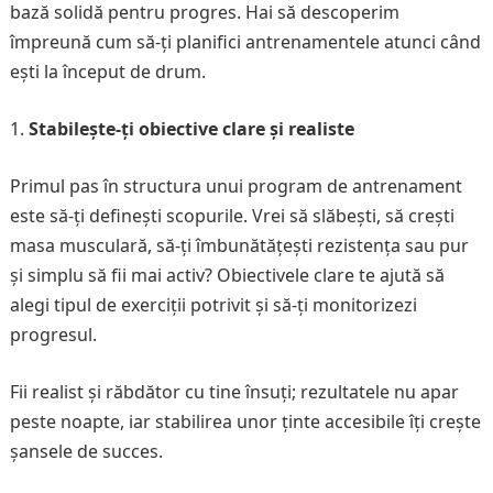
bază solidă pentru progres. Hai să descoperim
împreună cum să-ți planifici antrenamentele atunci când
ești la început de drum.
Stabilește-ți obiective clare și realiste
Primul pas în structura unui program de antrenament
este să-ți definești scopurile. Vrei să slăbești, să crești
masa musculară, să-ți îmbunătățești rezistența sau pur
și simplu să fii mai activ? Obiectivele clare te ajută să
alegi tipul de exerciții potrivit și să-ți monitorizezi
progresul.
Fii realist și răbdător cu tine însuți; rezultatele nu apar
peste noapte, iar stabilirea unor ținte accesibile îți crește
șansele de succes.