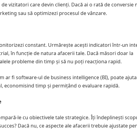
e vizitatori care devin clienți. Dacă ai o rată de conversie 
rketing sau să optimizezi procesul de vânzare.
monitorizezi constant. Urmărește acești indicatori într-un int
trial, în funcție de natura afacerii tale. Dacă măsori doar la
ualele probleme din timp și să nu poți reacționa rapid.
ar fi software-ul de business intelligence (BI), poate ajuta
al, economisind timp și permițând o evaluare rapidă.
e
mpară-le cu obiectivele tale strategice. Îți îndeplinești scop
 succes? Dacă nu, ce aspecte ale afacerii trebuie ajustate pe