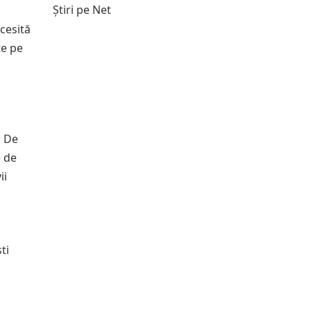
Știri pe Net
ecesită
te pe
. De
e de
ii
ti