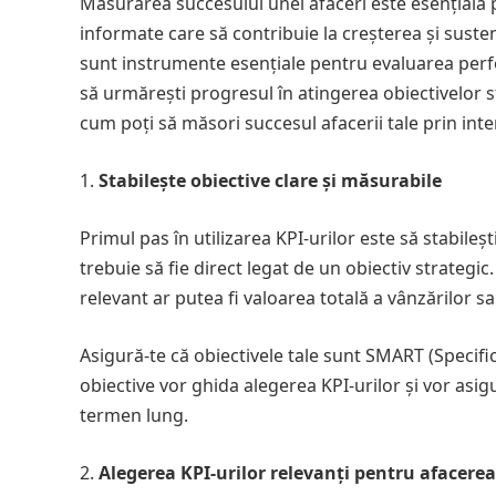
Măsurarea succesului unei afaceri este esențială 
informate care să contribuie la creșterea și suste
sunt instrumente esențiale pentru evaluarea perform
să urmărești progresul în atingerea obiectivelor sta
cum poți să măsori succesul afacerii tale prin inte
Stabilește obiective clare și măsurabile
Primul pas în utilizarea KPI-urilor este să stabileș
trebuie să fie direct legat de un obiectiv strategic
relevant ar putea fi valoarea totală a vânzărilor s
Asigură-te că obiectivele tale sunt SMART (Specific
obiective vor ghida alegerea KPI-urilor și vor asi
termen lung.
Alegerea KPI-urilor relevanți pentru afacerea