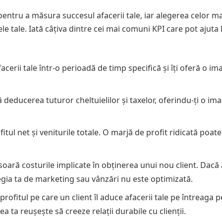
a pentru a măsura succesul afacerii tale, iar alegerea celor ma
le tale. Iată câțiva dintre cei mai comuni KPI care pot ajuta 
acerii tale într-o perioadă de timp specifică și îți oferă o im
pă deducerea tuturor cheltuielilor și taxelor, oferindu-ți o im
itul net și veniturile totale. O marjă de profit ridicată poate
soară costurile implicate în obținerea unui nou client. Dacă
gia ta de marketing sau vânzări nu este optimizată.
profitul pe care un client îl aduce afacerii tale pe întreaga 
 ta reușește să creeze relații durabile cu clienții.