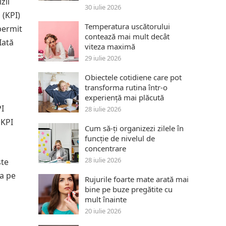
zii
30 iulie 2026
 (KPI)
Temperatura uscătorului
permit
contează mai mult decât
Iată
viteza maximă
29 iulie 2026
Obiectele cotidiene care pot
transforma rutina într-o
experiență mai plăcută
PI
28 iulie 2026
 KPI
Cum să-ți organizezi zilele în
funcție de nivelul de
concentrare
28 iulie 2026
ste
ta pe
Rujurile foarte mate arată mai
bine pe buze pregătite cu
mult înainte
20 iulie 2026