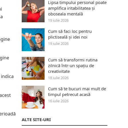
Lipsa timpului personal poate
amplifica iritabilitatea și
i
oboseala mentală
la
19 iulie 2026
Cum să faci loc pentru
plictiseală și idei noi
agine
19 iulie 2026
agine
Cum să transformi rutina
zilnică într-un spațiu de
creativitate
 indica
18 iulie 2026
Cum să te bucuri mai mult de
timpul petrecut acasă
 acest
16 iulie 2026
perioadă
ALTE SITE-URI