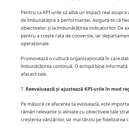
Pentru ca KPI-urile să aibă un impact real asupra a
de îmbunătățire a performanței. Asigură-te că fie
obiectivelor și la îmbunătățirea indicatorilor. De
pentru a crește rata de conversie, iar departament
operaționale.
Promovează o cultură organizațională în care datele
îmbunătățirea continuă. O echipă bine informată 
afacerii tale.
Reevaluează și ajustează KPI-urile în mod re
Pe măsură ce afacerea ta evoluează, este important
rămân relevante și aliniate cu obiectivele tale str
creșterea vânzărilor, iar mai târziu pe fidelizarea 