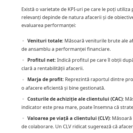
Există o varietate de KPI-uri pe care le poți utiliz
relevanți depinde de natura afacerii și de obiective
evaluarea performanței:
Venituri totale
: Măsoară veniturile brute ale af
de ansamblu a performanței financiare.
Profitul net
: Indică profitul pe care îl obții du
clară a rentabilității afacerii.
Marja de profit
: Reprezintă raportul dintre prof
o afacere eficientă și bine gestionată.
Costurile de achiziție ale clientului (CAC)
: Mă
indicator este prea mare, poate însemna că strate
Valoarea pe viață a clientului (CLV)
: Măsoară 
de colaborare. Un CLV ridicat sugerează că afacerea