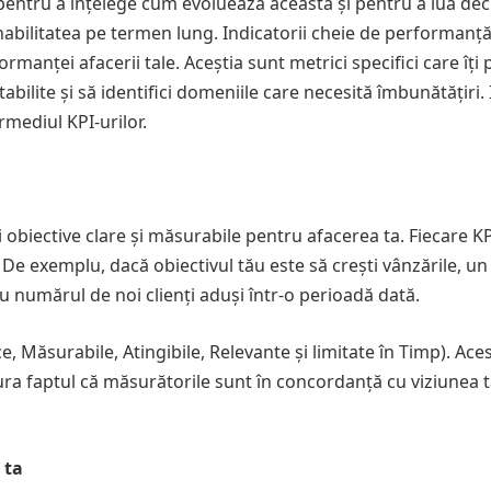
pentru a înțelege cum evoluează aceasta și pentru a lua deci
nabilitatea pe termen lung. Indicatorii cheie de performanță
anței afacerii tale. Aceștia sunt metrici specifici care îți 
bilite și să identifici domeniile care necesită îmbunătățiri. 
rmediul KPI-urilor.
ti obiective clare și măsurabile pentru afacerea ta. Fiecare K
. De exemplu, dacă obiectivul tău este să crești vânzările, un
au numărul de noi clienți aduși într-o perioadă dată.
e, Măsurabile, Atingibile, Relevante și limitate în Timp). Ace
gura faptul că măsurătorile sunt în concordanță cu viziunea 
 ta