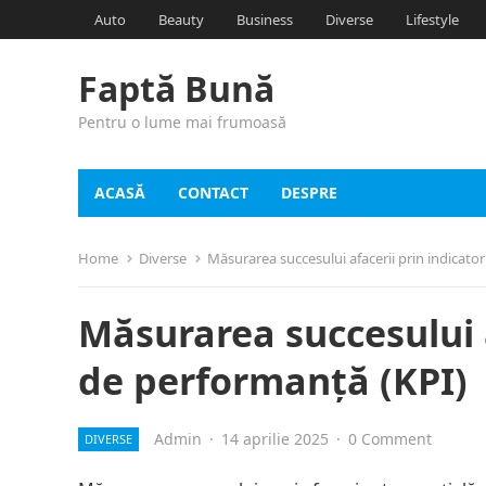
Auto
Beauty
Business
Diverse
Lifestyle
Faptă Bună
Pentru o lume mai frumoasă
ACASĂ
CONTACT
DESPRE
Home
Diverse
Măsurarea succesului afacerii prin indicato
Măsurarea succesului a
de performanță (KPI)
Admin
·
14 aprilie 2025
·
0 Comment
DIVERSE