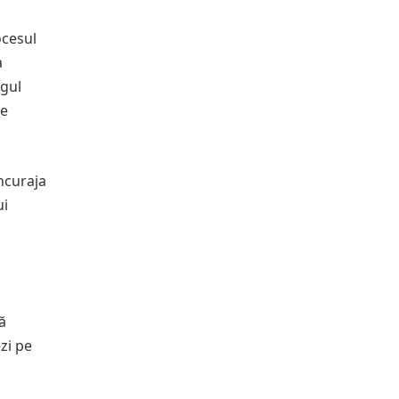
ocesul
a
ngul
le
încuraja
ui
ă
zi pe