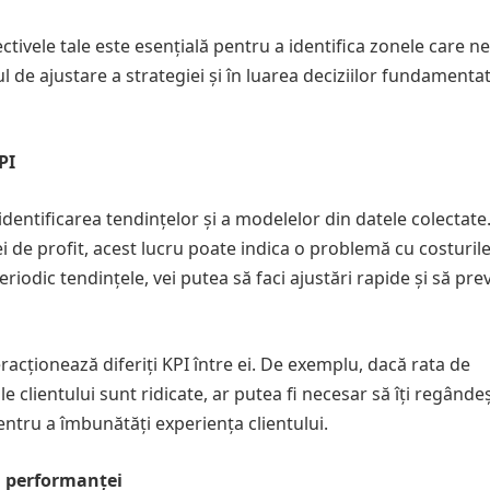
ctivele tale este esențială pentru a identifica zonele care n
l de ajustare a strategiei și în luarea deciziilor fundamenta
PI
 identificarea tendințelor și a modelelor din datele colectate
 de profit, acest lucru poate indica o problemă cu costuril
iodic tendințele, vei putea să faci ajustări rapide și să prev
acționează diferiți KPI între ei. De exemplu, dacă rata de
e clientului sunt ridicate, ar putea fi necesar să îți regândeș
entru a îmbunătăți experiența clientului.
a performanței