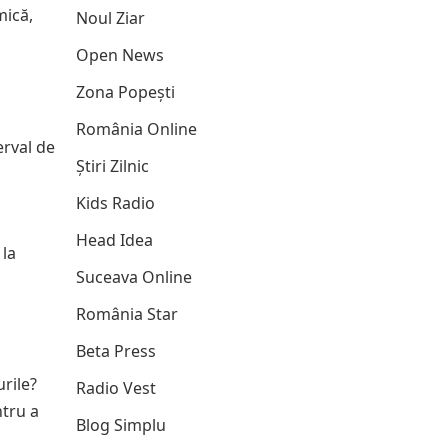
mică,
Noul Ziar
Open News
Zona Popești
România Online
erval de
Știri Zilnic
Kids Radio
Head Idea
 la
Suceava Online
România Star
Beta Press
urile?
Radio Vest
ntru a
Blog Simplu