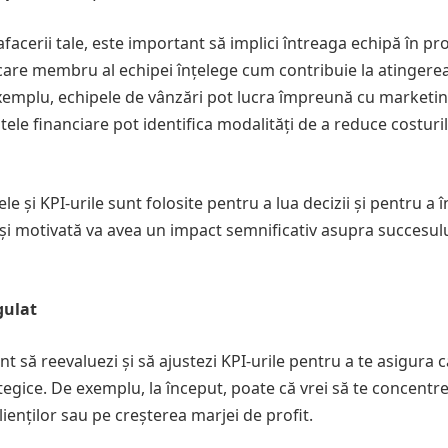
facerii tale, este important să implici întreaga echipă în pr
care membru al echipei înțelege cum contribuie la atingere
 exemplu, echipele de vânzări pot lucra împreună cu marketi
ele financiare pot identifica modalități de a reduce costuri
 și KPI-urile sunt folosite pentru a lua decizii și pentru a 
și motivată va avea un impact semnificativ asupra succesul
gulat
 să reevaluezi și să ajustezi KPI-urile pentru a te asigura c
ategice. De exemplu, la început, poate că vrei să te concentre
clienților sau pe creșterea marjei de profit.