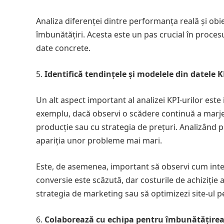
Analiza diferenței dintre performanța reală și obie
îmbunătățiri. Acesta este un pas crucial în procesu
date concrete.
Identifică tendințele și modelele din datele K
Un alt aspect important al analizei KPI-urilor este
exemplu, dacă observi o scădere continuă a marjei
producție sau cu strategia de prețuri. Analizând per
apariția unor probleme mai mari.
Este, de asemenea, important să observi cum inter
conversie este scăzută, dar costurile de achiziție al
strategia de marketing sau să optimizezi site-ul p
Colaborează cu echipa pentru îmbunătățire