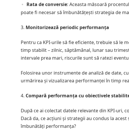
Rata de conversie
: Aceasta măsoară procentul d
poate fi necesar să îmbunătățești strategia de ma
Monitorizează periodic performanța
Pentru ca KPI-urile să fie eficiente, trebuie să le 
timp stabilit – zilnic, săptămânal, lunar sau trimes
intervale prea mari, riscurile sunt să ratezi event
Folosirea unor instrumente de analiză de date, cum 
urmărirea și vizualizarea performanței în timp re
Compară performanța cu obiectivele stabilit
După ce ai colectat datele relevante din KPI-uri, co
Dacă da, ce acțiuni și strategii au condus la acest
îmbunătăți performanța?