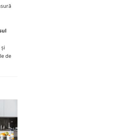
măsură
sul
 și
le de