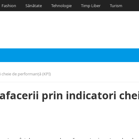
Fashion
Sănătate
Tehnologie
Timp Liber
Turism
ri cheie de performanță (KPI)
facerii prin indicatori che