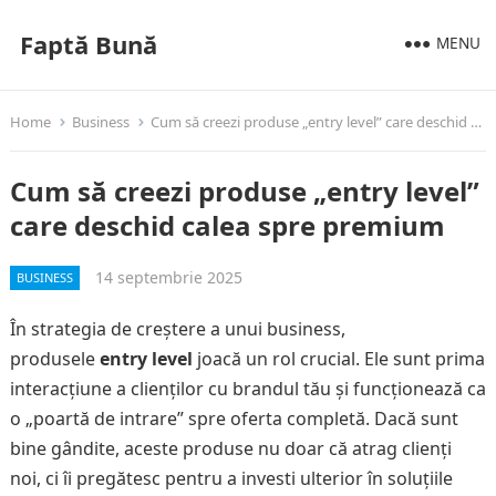
Faptă Bună
MENU
Home
Business
Cum să creezi produse „entry level” care deschid calea spre premium
Cum să creezi produse „entry level”
care deschid calea spre premium
14 septembrie 2025
BUSINESS
În strategia de creștere a unui business,
produsele
entry level
joacă un rol crucial. Ele sunt prima
interacțiune a clienților cu brandul tău și funcționează ca
o „poartă de intrare” spre oferta completă. Dacă sunt
bine gândite, aceste produse nu doar că atrag clienți
noi, ci îi pregătesc pentru a investi ulterior în soluțiile