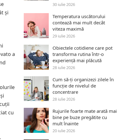
se
30 iulie 2026
t și
Temperatura uscătorului
contează mai mult decât
viteza maximă
29 iulie 2026
mi
Obiectele cotidiene care pot
ovato a
transforma rutina într-o
experiență mai plăcută
ând
28 iulie 2026
Cum să-ți organizezi zilele în
funcție de nivelul de
olurile
concentrare
și
28 iulie 2026
cuții
Rujurile foarte mate arată mai
iat cu
bine pe buze pregătite cu
mult înainte
20 iulie 2026
.