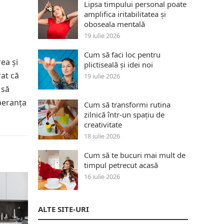
Lipsa timpului personal poate
amplifica iritabilitatea și
oboseala mentală
19 iulie 2026
Cum să faci loc pentru
rea și
plictiseală și idei noi
rat că
19 iulie 2026
 să
peranța
Cum să transformi rutina
zilnică într-un spațiu de
creativitate
18 iulie 2026
Cum să te bucuri mai mult de
timpul petrecut acasă
16 iulie 2026
ALTE SITE-URI