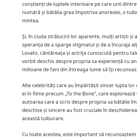
conștienți de luptele interioare pe care unii dintre
numără și bătălia grea împotriva anorexiei, o tulb
mintea.
Și, în ciuda strălucirii lor aparente, mulți artiști ș
speranța de a sparge stigmatul și de a încuraja al
Lovato, cântăreața și actrița cunoscută pentru tale
vorbit deschis despre propria sa experiență cu ano
milioane de fani din întreaga lume să își recunoasc
Alte celebrități care au împărtășit sincer lupta lor
ei în filme precum „To the Bone”, care explorează t
autoarea care a scris despre propria sa bătălie îm
deschise și sincere au fost cruciale în deschidere
această tulburare.
Cu toate acestea, este important să recunoaștem 