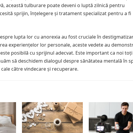
ă, această tulburare poate deveni o luptă zilnică pentru
esită sprijin, înțelegere și tratament specializat pentru a fi
 despre lupta lor cu anorexia au fost cruciale în destigmatiza
șirea experiențelor lor personale, aceste vedete au demonst
este posibilă cu sprijinul adecvat. Este important ca noi toți
tinuăm să deschidem dialogul despre sănătatea mentală în s
ia cale către vindecare și recuperare.