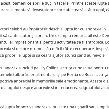
 acești oameni celebri le duc în tăcere. Printre aceste lupte 
urare alimentară devastatoare care afectează atât trupul, câ
i actori celebri au împărtășit deschis lupta lor cu anorexia în
ții să caute ajutor și sprijin. Un exemplu remarcabil este De
ntul ei impresionant și pentru activitatea sa filantropică. L
rexia și despre drumul său dificil către recuperare, inspir
ă propriile lupte și să ceară ajutor atunci când au nevoie.
 cu anorexia includ pe Lily Collins, actrița cunoscută pentru r
emele tulburărilor alimentare, și pe Portia de Rossi, actrița 
potriva anorexiei în memoriile sale emoționante. Aceste dis
a dialogului despre anorexie și în reducerea stigmatului asoc
că lupta împotriva anorexiei nu este una ușoară sau simplă