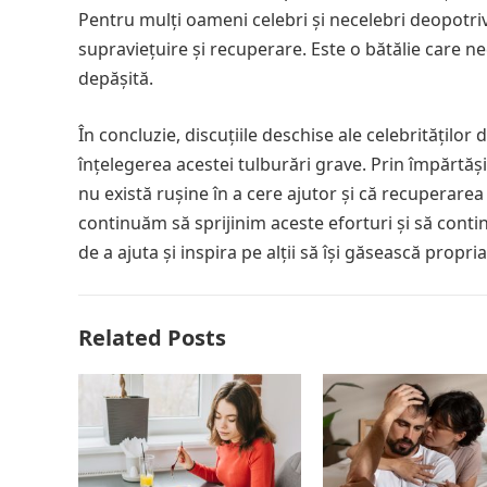
Pentru mulți oameni celebri și necelebri deopotriv
supraviețuire și recuperare. Este o bătălie care nec
depășită.
În concluzie, discuțiile deschise ale celebrităților
înțelegerea acestei tulburări grave. Prin împărtă
nu există rușine în a cere ajutor și că recuperarea 
continuăm să sprijinim aceste eforturi și să con
de a ajuta și inspira pe alții să își găsească propr
Related Posts