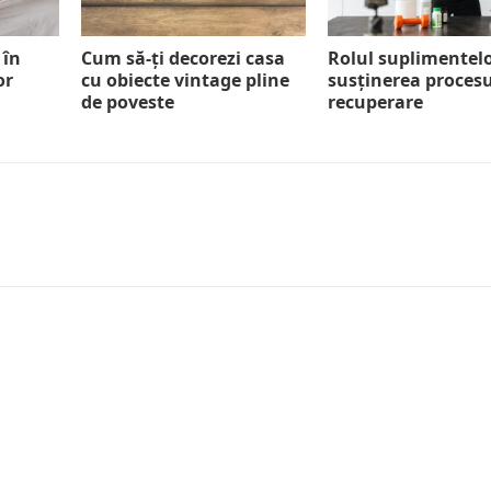
 în
Cum să-ți decorezi casa
Rolul suplimentelo
or
cu obiecte vintage pline
susținerea procesu
de poveste
recuperare