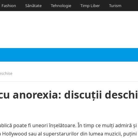
Fashion
Sănătate
Tehnologie
Timp Liber
Turism
deschise
cu anorexia: discuții desch
ublică poate fi uneori înșelătoare. În timp ce mulți admiră și
la Hollywood sau al superstarurilor din lumea muzicii, puțini