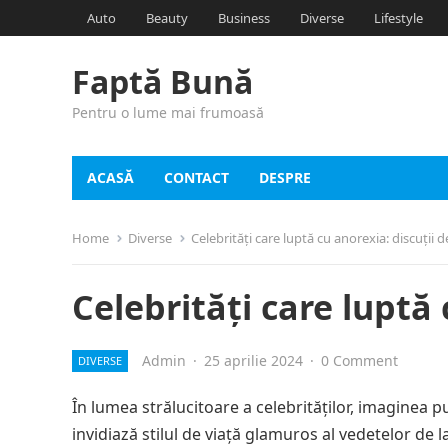
Auto
Beauty
Business
Diverse
Lifestyle
Faptă Bună
Pentru o lume mai frumoasă
ACASĂ
CONTACT
DESPRE
Home
Diverse
Celebrități care luptă cu anorexia: discuții 
Celebrități care luptă 
Admin
·
25 aprilie 2024
·
0 Comment
DIVERSE
În lumea strălucitoare a celebrităților, imaginea p
invidiază stilul de viață glamuros al vedetelor de 