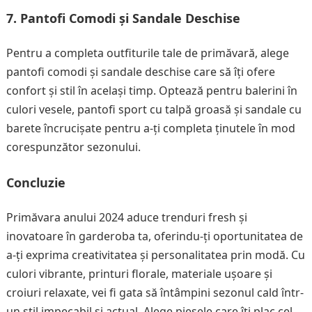
7. Pantofi Comodi și Sandale Deschise
Pentru a completa outfiturile tale de primăvară, alege
pantofi comodi și sandale deschise care să îți ofere
confort și stil în același timp. Optează pentru balerini în
culori vesele, pantofi sport cu talpă groasă și sandale cu
barete încrucișate pentru a-ți completa ținutele în mod
corespunzător sezonului.
Concluzie
Primăvara anului 2024 aduce trenduri fresh și
inovatoare în garderoba ta, oferindu-ți oportunitatea de
a-ți exprima creativitatea și personalitatea prin modă. Cu
culori vibrante, printuri florale, materiale ușoare și
croiuri relaxate, vei fi gata să întâmpini sezonul cald într-
un stil impecabil și actual. Alege piesele care îți plac cel