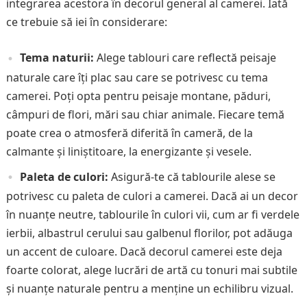
integrarea acestora în decorul general al camerei. Iată
ce trebuie să iei în considerare:
Tema naturii:
Alege tablouri care reflectă peisaje
naturale care îți plac sau care se potrivesc cu tema
camerei. Poți opta pentru peisaje montane, păduri,
câmpuri de flori, mări sau chiar animale. Fiecare temă
poate crea o atmosferă diferită în cameră, de la
calmante și liniștitoare, la energizante și vesele.
Paleta de culori:
Asigură-te că tablourile alese se
potrivesc cu paleta de culori a camerei. Dacă ai un decor
în nuanțe neutre, tablourile în culori vii, cum ar fi verdele
ierbii, albastrul cerului sau galbenul florilor, pot adăuga
un accent de culoare. Dacă decorul camerei este deja
foarte colorat, alege lucrări de artă cu tonuri mai subtile
și nuanțe naturale pentru a menține un echilibru vizual.