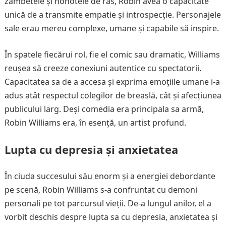
zâmbetele și hohotele de râs, Robin avea o capacitate
unică de a transmite empatie și introspecție. Personajele
sale erau mereu complexe, umane și capabile să inspire.
În spatele fiecărui rol, fie el comic sau dramatic, Williams
reușea să creeze conexiuni autentice cu spectatorii.
Capacitatea sa de a accesa și exprima emoțiile umane i-a
adus atât respectul colegilor de breaslă, cât și afecțiunea
publicului larg. Deși comedia era principala sa armă,
Robin Williams era, în esență, un artist profund.
Lupta cu depresia și anxietatea
În ciuda succesului său enorm și a energiei debordante
pe scenă, Robin Williams s-a confruntat cu demoni
personali pe tot parcursul vieții. De-a lungul anilor, el a
vorbit deschis despre lupta sa cu depresia, anxietatea și