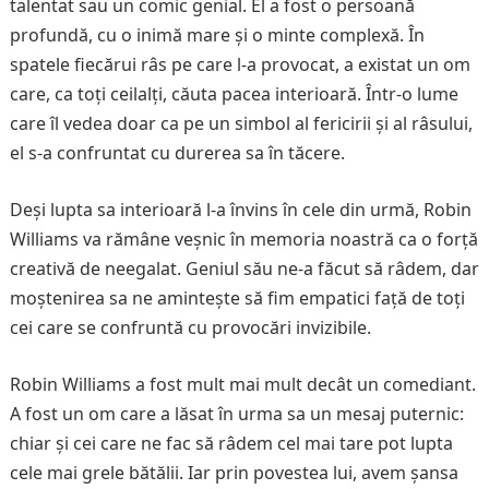
talentat sau un comic genial. El a fost o persoană
profundă, cu o inimă mare și o minte complexă. În
spatele fiecărui râs pe care l-a provocat, a existat un om
care, ca toți ceilalți, căuta pacea interioară. Într-o lume
care îl vedea doar ca pe un simbol al fericirii și al râsului,
el s-a confruntat cu durerea sa în tăcere.
Deși lupta sa interioară l-a învins în cele din urmă, Robin
Williams va rămâne veșnic în memoria noastră ca o forță
creativă de neegalat. Geniul său ne-a făcut să râdem, dar
moștenirea sa ne amintește să fim empatici față de toți
cei care se confruntă cu provocări invizibile.
Robin Williams a fost mult mai mult decât un comediant.
A fost un om care a lăsat în urma sa un mesaj puternic:
chiar și cei care ne fac să râdem cel mai tare pot lupta
cele mai grele bătălii. Iar prin povestea lui, avem șansa