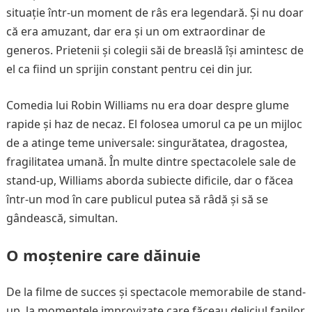
situație într-un moment de râs era legendară. Și nu doar
că era amuzant, dar era și un om extraordinar de
generos. Prietenii și colegii săi de breaslă își amintesc de
el ca fiind un sprijin constant pentru cei din jur.
Comedia lui Robin Williams nu era doar despre glume
rapide și haz de necaz. El folosea umorul ca pe un mijloc
de a atinge teme universale: singurătatea, dragostea,
fragilitatea umană. În multe dintre spectacolele sale de
stand-up, Williams aborda subiecte dificile, dar o făcea
într-un mod în care publicul putea să râdă și să se
gândească, simultan.
O moștenire care dăinuie
De la filme de succes și spectacole memorabile de stand-
up, la momentele improvizate care făceau deliciul fanilor