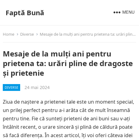
Faptă Bună
MENU
Home
Diverse
Mesaje de la mulți ani pentru prietena ta: urări pline de dragoste și prietenie
Mesaje de la mulți ani pentru
prietena ta: urări pline de dragoste
și prietenie
24 mai 2024
DIVERSE
Ziua de naștere a prietenei tale este un moment special,
un prilej perfect pentru a-i arăta cât de mult înseamnă
pentru tine. Fie că sunteți prieteni de ani buni sau v-ați
întâlnit recent, o urare sinceră și plină de căldură poate
să facă diferența. În acest articol, îți voi oferi câteva idei