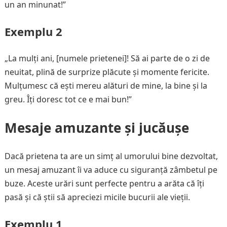
un an minunat!”
Exemplu 2
„La mulți ani, [numele prietenei]! Să ai parte de o zi de
neuitat, plină de surprize plăcute și momente fericite.
Mulțumesc că ești mereu alături de mine, la bine și la
greu. Îți doresc tot ce e mai bun!”
Mesaje amuzante și jucăușe
Dacă prietena ta are un simț al umorului bine dezvoltat,
un mesaj amuzant îi va aduce cu siguranță zâmbetul pe
buze. Aceste urări sunt perfecte pentru a arăta că îți
pasă și că știi să apreciezi micile bucurii ale vieții.
Exemplu 1