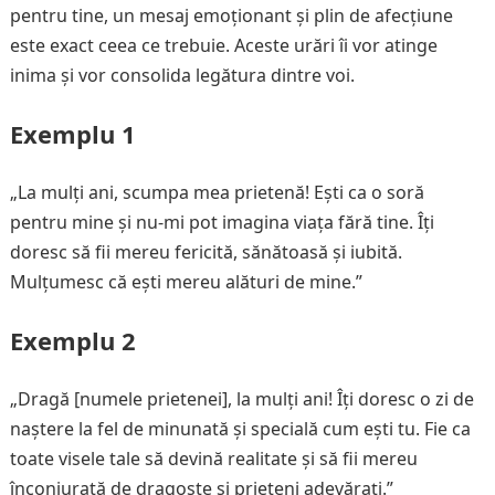
pentru tine, un mesaj emoționant și plin de afecțiune
este exact ceea ce trebuie. Aceste urări îi vor atinge
inima și vor consolida legătura dintre voi.
Exemplu 1
„La mulți ani, scumpa mea prietenă! Ești ca o soră
pentru mine și nu-mi pot imagina viața fără tine. Îți
doresc să fii mereu fericită, sănătoasă și iubită.
Mulțumesc că ești mereu alături de mine.”
Exemplu 2
„Dragă [numele prietenei], la mulți ani! Îți doresc o zi de
naștere la fel de minunată și specială cum ești tu. Fie ca
toate visele tale să devină realitate și să fii mereu
înconjurată de dragoste și prieteni adevărați.”