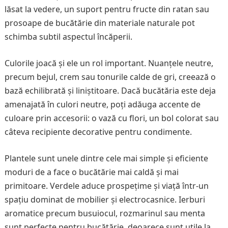
lăsat la vedere, un suport pentru fructe din ratan sau
prosoape de bucătărie din materiale naturale pot
schimba subtil aspectul încăperii.
Culorile joacă și ele un rol important. Nuanțele neutre,
precum bejul, crem sau tonurile calde de gri, creează o
bază echilibrată și liniștitoare. Dacă bucătăria este deja
amenajată în culori neutre, poți adăuga accente de
culoare prin accesorii: o vază cu flori, un bol colorat sau
câteva recipiente decorative pentru condimente.
Plantele sunt unele dintre cele mai simple și eficiente
moduri de a face o bucătărie mai caldă și mai
primitoare. Verdele aduce prospețime și viață într-un
spațiu dominat de mobilier și electrocasnice. Ierburi
aromatice precum busuiocul, rozmarinul sau menta
sunt perfecte pentru bucătărie, deoarece sunt utile la