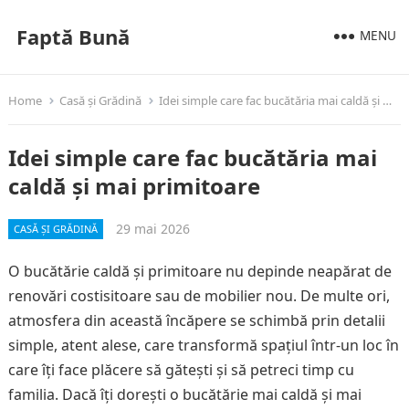
Faptă Bună
MENU
Home
Casă și Grădină
Idei simple care fac bucătăria mai caldă și mai primitoare
Idei simple care fac bucătăria mai
caldă și mai primitoare
29 mai 2026
CASĂ ȘI GRĂDINĂ
O bucătărie caldă și primitoare nu depinde neapărat de
renovări costisitoare sau de mobilier nou. De multe ori,
atmosfera din această încăpere se schimbă prin detalii
simple, atent alese, care transformă spațiul într-un loc în
care îți face plăcere să gătești și să petreci timp cu
familia. Dacă îți dorești o bucătărie mai caldă și mai