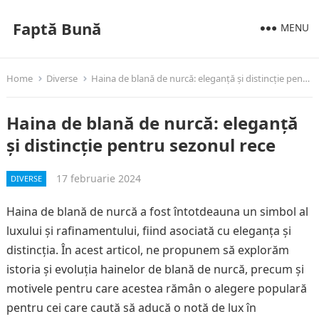
Faptă Bună
MENU
Home
Diverse
Haina de blană de nurcă: eleganță și distincție pentru sezonul rece
Haina de blană de nurcă: eleganță
și distincție pentru sezonul rece
17 februarie 2024
DIVERSE
Haina de blană de nurcă a fost întotdeauna un simbol al
luxului și rafinamentului, fiind asociată cu eleganța și
distincția. În acest articol, ne propunem să explorăm
istoria și evoluția hainelor de blană de nurcă, precum și
motivele pentru care acestea rămân o alegere populară
pentru cei care caută să aducă o notă de lux în