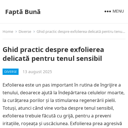
Faptă Bună
MENU
Home
Diverse
Ghid practic despre exfolierea delicată pentru tenul sensibil
Ghid practic despre exfolierea
delicată pentru tenul sensibil
13 august 2025
DIVERSE
Exfolierea este un pas important în rutina de îngrijire a
tenului, deoarece ajută la îndepărtarea celulelor moarte,
la curățarea porilor și la stimularea regenerării pielii.
Totuși, atunci când vine vorba despre tenul sensibil,
exfolierea trebuie făcută cu grijă, pentru a preveni
iritațiile, roșeața și uscăciunea. Exfolierea prea agresivă