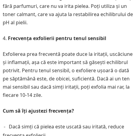
fără parfumuri, care nu va irita pielea. Poți utiliza și un
toner calmant, care va ajuta la restabilirea echilibrului de
pH al pielii.
Frecvența exfolierii pentru tenul sensibil
Exfolierea prea frecventă poate duce la iritații, uscăciune
și inflamații, așa că este important să găsești echilibrul
potrivit. Pentru tenul sensibil, o exfoliere ușoară o dată
pe săptămână este, de obicei, suficientă. Dacă ai un ten
mai sensibil sau dacă simți iritații, poți exfolia mai rar, la
fiecare 10-14 zile.
Cum să îți ajustezi frecvența?
Dacă simți că pielea este uscată sau iritată, reduce
frecvența exfolierii.