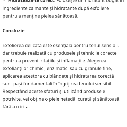
Hidratează-te corect
: Folosește un hidratant bogat în
ingrediente calmante și hidratante după exfoliere
pentru a menține pielea sănătoasă.
Concluzie
Exfolierea delicată este esențială pentru tenul sensibil,
dar trebuie realizată cu produsele și tehnicile corecte
pentru a preveni iritațiile și inflamațiile. Alegerea
exfolianților chimici, enzimatici sau cu granule fine,
aplicarea acestora cu blândețe și hidratarea corectă
sunt pași fundamentali în îngrijirea tenului sensibil.
Respectând aceste sfaturi și utilizând produsele
potrivite, vei obține o piele netedă, curată și sănătoasă,
fără a o irita.