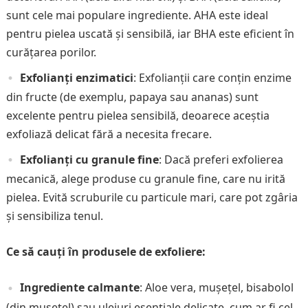
sunt cele mai populare ingrediente. AHA este ideal
pentru pielea uscată și sensibilă, iar BHA este eficient în
curățarea porilor.
Exfolianți enzimatici
: Exfolianții care conțin enzime
din fructe (de exemplu, papaya sau ananas) sunt
excelente pentru pielea sensibilă, deoarece aceștia
exfoliază delicat fără a necesita frecare.
Exfolianți cu granule fine
: Dacă preferi exfolierea
mecanică, alege produse cu granule fine, care nu irită
pielea. Evită scruburile cu particule mari, care pot zgâria
și sensibiliza tenul.
Ce să cauți în produsele de exfoliere:
Ingrediente calmante
: Aloe vera, mușețel, bisabolol
(din musetel) sau uleiuri esențiale delicate, cum ar fi cel