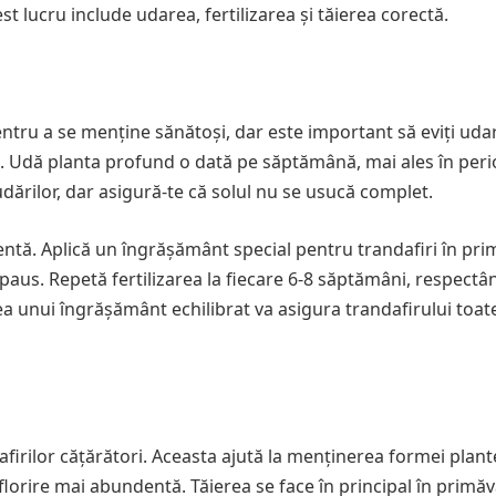
t lucru include udarea, fertilizarea și tăierea corectă.
entru a se menține sănătoși, dar este important să eviți uda
i. Udă planta profund o dată pe săptămână, mai ales în per
 udărilor, dar asigură-te că solul nu se usucă complet.
dentă. Aplică un îngrășământ special pentru trandafiri în pri
paus. Repetă fertilizarea la fiecare 6-8 săptămâni, respectâ
ea unui îngrășământ echilibrat va asigura trandafirului toat
afirilor cățărători. Aceasta ajută la menținerea formei plante
lorire mai abundentă. Tăierea se face în principal în primăv