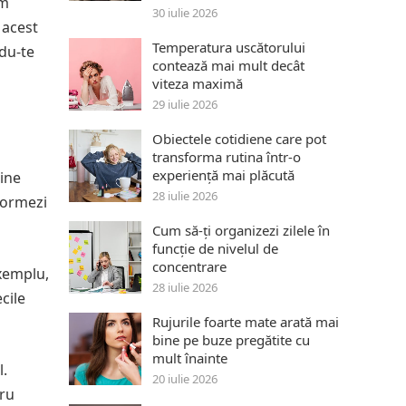
um
30 iulie 2026
 acest
Temperatura uscătorului
ndu-te
contează mai mult decât
viteza maximă
29 iulie 2026
Obiectele cotidiene care pot
transforma rutina într-o
experiență mai plăcută
bine
28 iulie 2026
nformezi
Cum să-ți organizezi zilele în
funcție de nivelul de
concentrare
exemplu,
28 iulie 2026
cile
Rujurile foarte mate arată mai
bine pe buze pregătite cu
mult înainte
l.
20 iulie 2026
tru