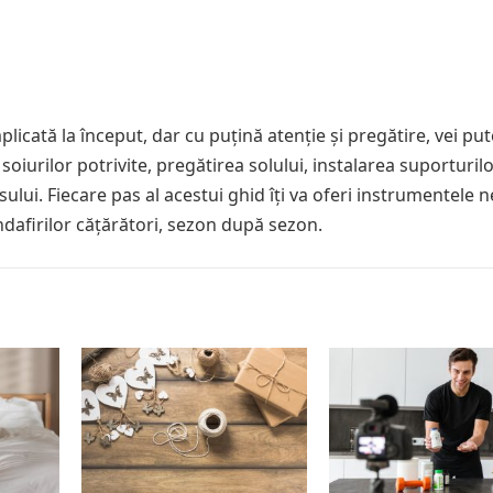
plicată la început, dar cu puțină atenție și pregătire, vei pu
soiurilor potrivite, pregătirea solului, instalarea suporturil
ului. Fiecare pas al acestui ghid îți va oferi instrumentele 
dafirilor cățărători, sezon după sezon.