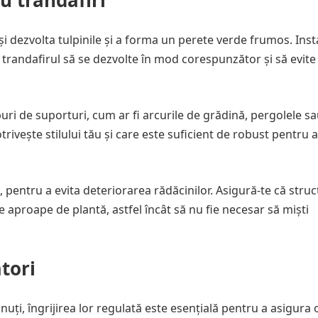
u trandafiri
și dezvolta tulpinile și a forma un perete verde frumos. Inst
 trandafirul să se dezvolte în mod corespunzător și să evite
tipuri de suporturi, cum ar fi arcurile de grădină, pergolele s
otrivește stilului tău și care este suficient de robust pentru a
, pentru a evita deteriorarea rădăcinilor. Asigură-te că stru
 de aproape de plantă, astfel încât să nu fie necesar să miști
ători
inuți, îngrijirea lor regulată este esențială pentru a asigura 