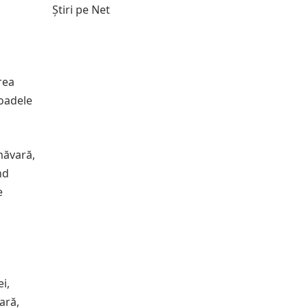
Știri pe Net
rea
ioadele
măvară,
nd
e
i,
ară,