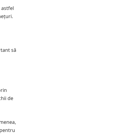
 astfel
ețuri.
rtant să
rin
chii de
emenea,
 pentru