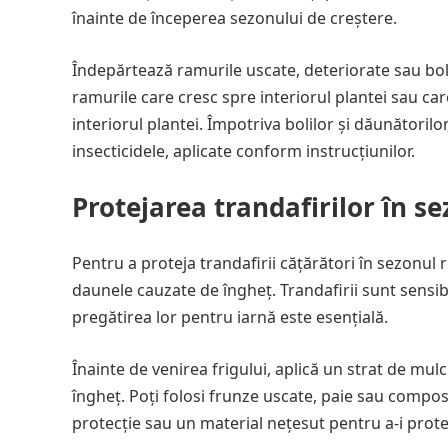
înainte de începerea sezonului de creștere.
Îndepărtează ramurile uscate, deteriorate sau bol
ramurile care cresc spre interiorul plantei sau c
interiorul plantei. Împotriva bolilor și dăunătorilor
insecticidele, aplicate conform instrucțiunilor.
Protejarea trandafirilor în s
Pentru a proteja trandafirii cățărători în sezonul
daunele cauzate de îngheț. Trandafirii sunt sensib
pregătirea lor pentru iarnă este esențială.
Înainte de venirea frigului, aplică un strat de mulc
îngheț. Poți folosi frunze uscate, paie sau compo
protecție sau un material nețesut pentru a-i protej