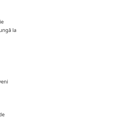
ie
jungă la
veni
 de