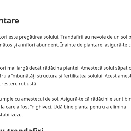
antare
tori este pregătirea solului. Trandafirii au nevoie de un sol 
nătos și a înflori abundent. Înainte de plantare, asigură-te c
ri mai largă decât rădăcina plantei. Amestecă solul săpat 
a îmbunătăți structura și fertilitatea solului. Acest ames
 creștere robustă.
 umple cu amestecul de sol. Asigură-te că rădăcinile sunt bi
l la care a fost în ghiveci. Udă bine planta pentru a elimina
tabilizeze.