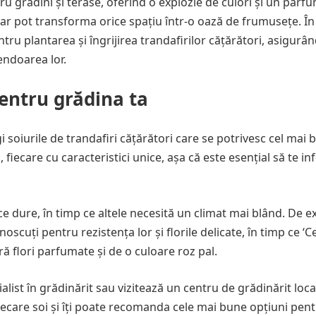
ru grădini și terase, oferind o explozie de culori și un parf
dar pot transforma orice spațiu într-o oază de frumusețe. În
ntru plantarea și îngrijirea trandafirilor cățărători, asigurâ
endoarea lor.
pentru grădina ta
 soiurile de trandafiri cățărători care se potrivesc cel mai 
 fiecare cu caracteristici unice, așa că este esențial să te i
ice dure, în timp ce altele necesită un climat mai blând. De 
oscuți pentru rezistența lor și florile delicate, în timp ce ‘Ce
ă flori parfumate și de o culoare roz pal.
alist în grădinărit sau vizitează un centru de grădinărit loca
fiecare soi și îți poate recomanda cele mai bune opțiuni pen