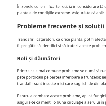
În zonele cu ierni foarte reci, ia în considerare tă
plantele de condițiile extreme. Asigură-te că aplic
Probleme frecvente și soluții
Trandafirii cățărători, ca orice plantă, pot fi afec
fii pregătit să identifici și să tratezi aceste pro
Boli și dăunători
Printre cele mai comune probleme se numără rugin
pete portocalii pe partea inferioară a frunzelor, ia
trandafir sunt insecte mici care sug lichide din pl
Pentru a combate aceste probleme, aplică fungicid
asigură-te că menții o bună circulație a aerului în