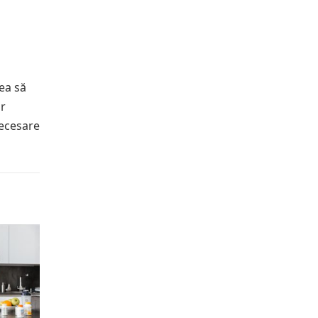
tea să
or
necesare