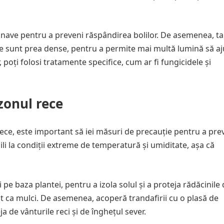
nave pentru a preveni răspândirea bolilor. De asemenea, ta
are sunt prea dense, pentru a permite mai multă lumină să a
, poți folosi tratamente specifice, cum ar fi fungicidele și
ezonul rece
 rece, este important să iei măsuri de precauție pentru a pre
ili la condiții extreme de temperatură și umiditate, așa că
i pe baza plantei, pentru a izola solul și a proteja rădăcinile
st ca mulci. De asemenea, acoperă trandafirii cu o plasă de
a de vânturile reci și de înghețul sever.