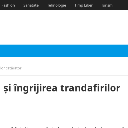
Fashion
Sănătate
Tehnologie
Timp Liber
Turism
lor cățărători
i îngrijirea trandafirilor