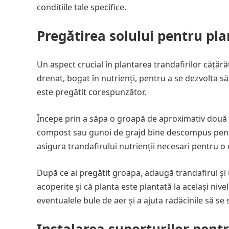
condițiile tale specifice.
Pregătirea solului pentru pl
Un aspect crucial în plantarea trandafirilor cățără
drenat, bogat în nutrienți, pentru a se dezvolta să
este pregătit corespunzător.
Începe prin a săpa o groapă de aproximativ două o
compost sau gunoi de grajd bine descompus pentru 
asigura trandafirului nutrienții necesari pentru o
După ce ai pregătit groapa, adaugă trandafirul și
acoperite și că planta este plantată la același nive
eventualele bule de aer și a ajuta rădăcinile să se s