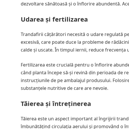
dezvoltare sănătoasă și o înflorire abundentă. Aces
Udarea și fertilizarea
Trandafirii cățărători necesită o udare regulată p
excesivă, care poate duce la probleme de rădăcin
calde și uscate. În timpul iernii, reduce frecvența
Fertilizarea este crucială pentru o înflorire abun
când planta începe să-și revină din perioada de re
instrucțiunile de pe ambalajul produsului. Folosir
substanțele nutritive de care are nevoie.
Tăierea și întreținerea
Tăierea este un aspect important al îngrijirii trand
îmbunătățind circulația aerului și promovând o înf