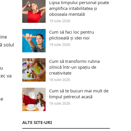
Lipsa timpului personal poate
amplifica iritabilitatea și
oboseala mentală
19 iulie 2026
Cum să faci loc pentru
bine
plictiseală și idei noi
ă solul
19 iulie 2026
Cum să transformi rutina
zilnică într-un spațiu de
cu
creativitate
tec va
18 iulie 2026
Cum să te bucuri mai mult de
timpul petrecut acasă
ne
16 iulie 2026
ALTE SITE-URI