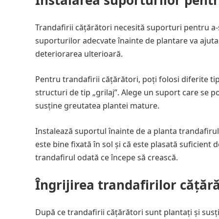
Instalarea suporturilor pentr
Trandafirii cățărători necesită suporturi pentru a-
suporturilor adecvate înainte de plantare va ajuta
deteriorarea ulterioară.
Pentru trandafirii cățărători, poți folosi diferite 
structuri de tip „grilaj”. Alege un suport care se p
susține greutatea plantei mature.
Instalează suportul înainte de a planta trandafirul
este bine fixată în sol și că este plasată suficient
trandafirul odată ce începe să crească.
Îngrijirea trandafirilor cățăr
După ce trandafirii cățărători sunt plantați și susț