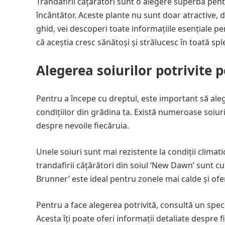
Trandafirii cățărători sunt o alegere superbă pent
încântător. Aceste plante nu sunt doar atractive, 
ghid, vei descoperi toate informațiile esențiale pe
că aceștia cresc sănătoși și strălucesc în toată spl
Alegerea soiurilor potrivite 
Pentru a începe cu dreptul, este important să alegi
condițiilor din grădina ta. Există numeroase soiuri,
despre nevoile fiecăruia.
Unele soiuri sunt mai rezistente la condiții climat
trandafirii cățărători din soiul ‘New Dawn’ sunt cun
Brunner’ este ideal pentru zonele mai calde și ofer
Pentru a face alegerea potrivită, consultă un speci
Acesta îți poate oferi informații detaliate despre 