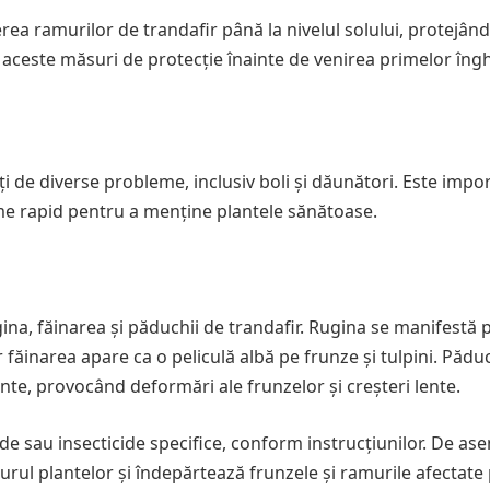
ierea ramurilor de trandafir până la nivelul solului, protejând
i aceste măsuri de protecție înainte de venirea primelor îngh
tați de diverse probleme, inclusiv boli și dăunători. Este impo
bleme rapid pentru a menține plantele sănătoase.
a, făinarea și păduchii de trandafir. Rugina se manifestă p
r făinarea apare ca o peliculă albă pe frunze și tulpini. Pădu
ante, provocând deformări ale frunzelor și creșteri lente.
e sau insecticide specifice, conform instrucțiunilor. De as
 jurul plantelor și îndepărtează frunzele și ramurile afectate