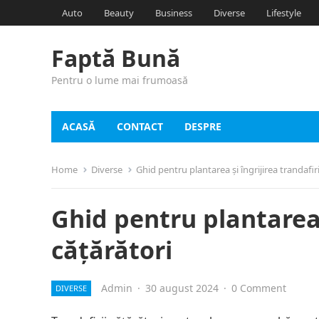
Auto
Beauty
Business
Diverse
Lifestyle
Faptă Bună
Pentru o lume mai frumoasă
ACASĂ
CONTACT
DESPRE
Home
Diverse
Ghid pentru plantarea și îngrijirea trandafiri
Ghid pentru plantarea ș
cățărători
Admin
·
30 august 2024
·
0 Comment
DIVERSE