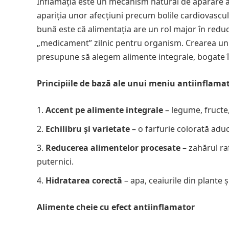
Inflamația este un mecanism natural de apărare al
apariția unor afecțiuni precum bolile cardiovascula
bună este că alimentația are un rol major în redu
„medicament” zilnic pentru organism. Crearea un
presupune să alegem alimente integrale, bogate în 
Principiile de bază ale unui meniu antiinflama
Accent pe alimente integrale
– legume, fructe,
Echilibru și varietate
– o farfurie colorată aduc
Reducerea alimentelor procesate
– zahărul raf
puternici.
Hidratarea corectă
– apa, ceaiurile din plante ș
Alimente cheie cu efect antiinflamator