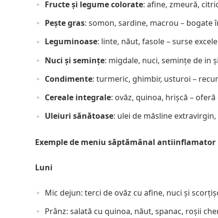
Fructe și legume colorate
: afine, zmeură, citr
Pește gras
: somon, sardine, macrou – bogate 
Leguminoase
: linte, năut, fasole – surse excel
Nuci și semințe
: migdale, nuci, semințe de in și
Condimente
: turmeric, ghimbir, usturoi – rec
Cereale integrale
: ovăz, quinoa, hrișcă – oferă
Uleiuri sănătoase
: ulei de măsline extravirgin
Exemple de meniu săptămânal antiinflamator
Luni
Mic dejun: terci de ovăz cu afine, nuci și scorți
Prânz: salată cu quinoa, năut, spanac, roșii che