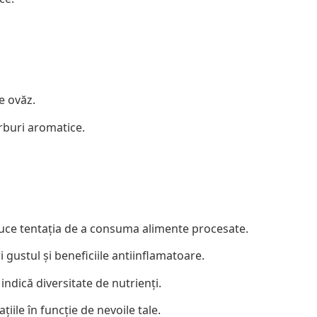
e ovăz.
rburi aromatice.
duce tentația de a consuma alimente procesate.
 gustul și beneficiile antiinflamatoare.
 indică diversitate de nutrienți.
țiile în funcție de nevoile tale.