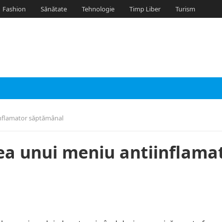
Fashion
Sănătate
Tehnologie
Timp Liber
Turism
inflamator săptămânal
ea unui meniu antiinflama