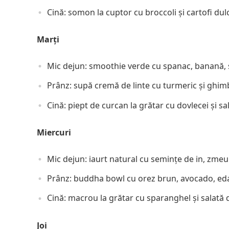
Cină: somon la cuptor cu broccoli și cartofi dulc
Marți
Mic dejun: smoothie verde cu spanac, banană, s
Prânz: supă cremă de linte cu turmeric și ghimb
Cină: piept de curcan la grătar cu dovlecei și sa
Miercuri
Mic dejun: iaurt natural cu semințe de in, zmeur
Prânz: buddha bowl cu orez brun, avocado, ed
Cină: macrou la grătar cu sparanghel și salată 
Joi