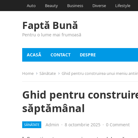
Auto
Beauty
Business
Diverse
Lifestyle
Faptă Bună
Pentru o lume mai frumoasă
ACASĂ
CONTACT
DESPRE
Home
Sănătate
Ghid pentru construirea unui meniu anti
Ghid pentru construir
săptămânal
Admin
·
8 octombrie 2025
·
0 Comment
SĂNĂTATE