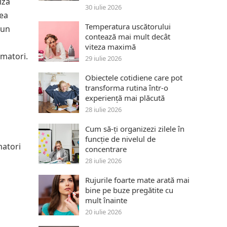
iza
30 iulie 2026
tea
Temperatura uscătorului
 un
contează mai mult decât
viteza maximă
amatori.
29 iulie 2026
Obiectele cotidiene care pot
transforma rutina într-o
experiență mai plăcută
28 iulie 2026
Cum să-ți organizezi zilele în
funcție de nivelul de
matori
concentrare
28 iulie 2026
Rujurile foarte mate arată mai
bine pe buze pregătite cu
mult înainte
20 iulie 2026