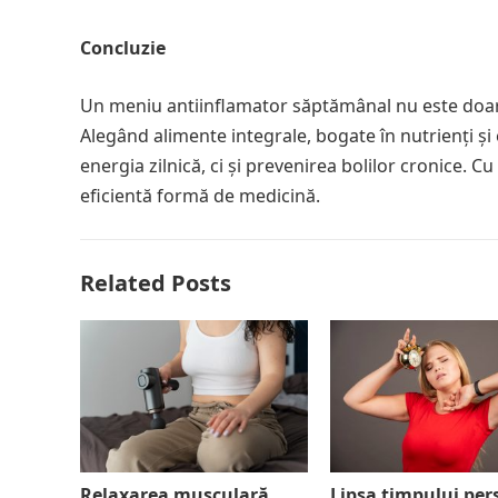
Concluzie
Un meniu antiinflamator săptămânal nu este doar u
Alegând alimente integrale, bogate în nutrienți și
energia zilnică, ci și prevenirea bolilor cronice. C
eficientă formă de medicină.
Related Posts
Relaxarea musculară
Lipsa timpului per