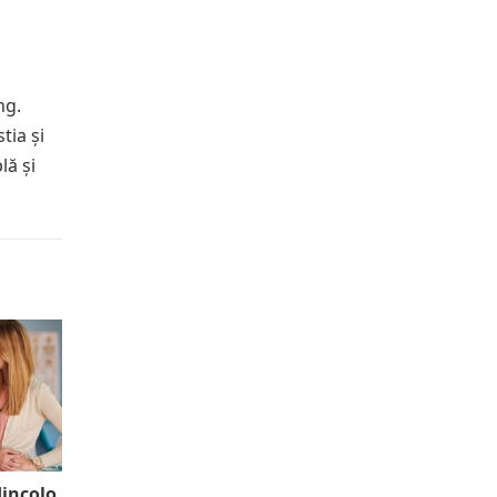
ng.
tia și
lă și
dincolo