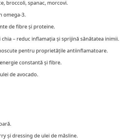
ice, broccoli, spanac, morcovi.
în omega-3.
ente de fibre și proteine.
 chia – reduc inflamația și sprijină sănătatea inimii.
unoscute pentru proprietățile antiinflamatoare.
 energie constantă și fibre.
, ulei de avocado.
șoară.
rry și dressing de ulei de măsline.