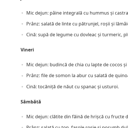
Mic dejun: pâine integrală cu hummus și castra
Prânz: salată de linte cu pătrunjel, roșii și lămâi
Cină: supă de legume cu dovleac și turmeric, plu
Vineri
Mic dejun: budincă de chia cu lapte de cocos ș
Prânz: file de somon la abur cu salată de quino
Cină: tocăniță de năut cu spanac și usturoi.
Sâmbătă
Mic dejun: clătite din făină de hrișcă cu fructe
Prânz: salată cu ton, fasole roșie și porumb dul