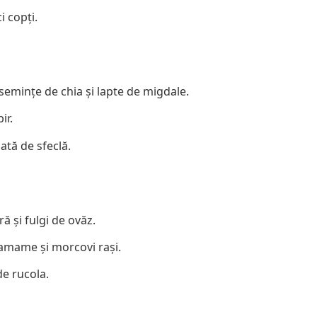
i copți.
emințe de chia și lapte de migdale.
ir.
lată de sfeclă.
ă și fulgi de ovăz.
amame și morcovi rași.
de rucola.