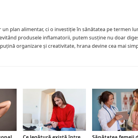
n plan alimentar, ci o investiție în sănătatea pe termen lu
 evitând produsele inflamatorii, putem susține nu doar diges
u puțină organizare și creativitate, hrana devine cea mai simp
sonal
Ce legătură există între
Sănătatea femeii 