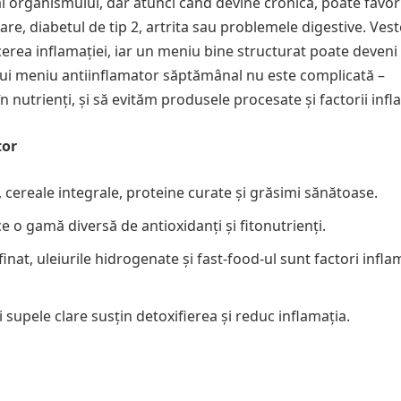
 organismului, dar atunci când devine cronică, poate favor
re, diabetul de tip 2, artrita sau problemele digestive. Ves
cerea inflamației, iar un meniu bine structurat poate deveni
ui meniu antiinflamator săptămânal nu este complicată –
nutrienți, și să evităm produsele procesate și factorii infl
tor
 cereale integrale, proteine curate și grăsimi sănătoase.
e o gamă diversă de antioxidanți și fitonutrienți.
inat, uleiurile hidrogenate și fast-food-ul sunt factori infla
i supele clare susțin detoxifierea și reduc inflamația.