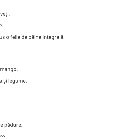
veți.
e.
s o felie de pâine integrală.
i mango.
a și legume.
 de pădure.
ce.