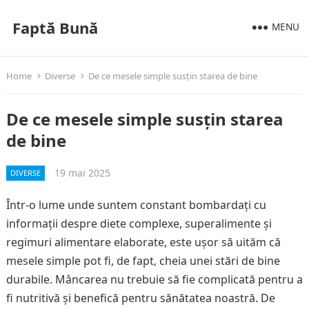
Faptă Bună
MENU
Home
Diverse
De ce mesele simple susțin starea de bine
De ce mesele simple susțin starea
de bine
19 mai 2025
DIVERSE
Într-o lume unde suntem constant bombardați cu
informații despre diete complexe, superalimente și
regimuri alimentare elaborate, este ușor să uităm că
mesele simple pot fi, de fapt, cheia unei stări de bine
durabile. Mâncarea nu trebuie să fie complicată pentru a
fi nutritivă și benefică pentru sănătatea noastră. De