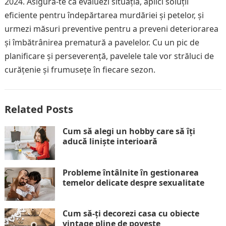
2024. Asigură-te că evaluezi situația, aplici soluții
eficiente pentru îndepărtarea murdăriei și petelor, și
urmezi măsuri preventive pentru a preveni deteriorarea
și îmbătrânirea prematură a pavelelor. Cu un pic de
planificare și perseverență, pavelele tale vor străluci de
curățenie și frumusețe în fiecare sezon.
Related Posts
Cum să alegi un hobby care să îți
aducă liniște interioară
Probleme întâlnite în gestionarea
temelor delicate despre sexualitate
Cum să-ți decorezi casa cu obiecte
vintage pline de poveste