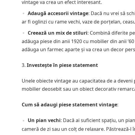
vintage va crea un efect interesant.
Adaugă accesorii vintage
: Dacă nu vrei să sch
ar fi oglinzi cu rame vechi, vaze de porțelan, cea
Creează un mix de stiluri
: Combină diferite p
adăuga piese din anii 1920 cu mobilier din anii ’60
adăuga un farmec aparte și va crea un decor pers
Investește în piese statement
Unele obiecte vintage au capacitatea de a deveni p
mobilier deosebit sau un obiect decorativ remarcab
Cum să adaugi piese statement vintage
:
Un pian vechi
: Dacă ai suficient spațiu, un pi
cameră de zi sau un colț de relaxare. Păstrează-l î