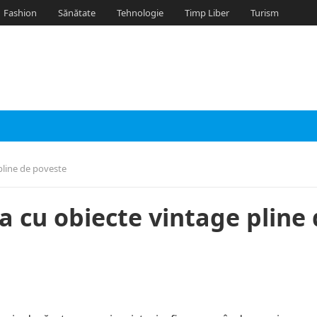
Fashion
Sănătate
Tehnologie
Timp Liber
Turism
pline de poveste
a cu obiecte vintage pline