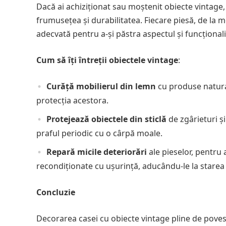
Dacă ai achiziționat sau moștenit obiecte vintage,
frumusețea și durabilitatea. Fiecare piesă, de la m
adecvată pentru a-și păstra aspectul și funcționali
Cum să îți întreții obiectele vintage
:
Curăță mobilierul din lemn
cu produse natural
protecția acestora.
Protejează obiectele din sticlă
de zgârieturi și
praful periodic cu o cârpă moale.
Repară micile deteriorări
ale pieselor, pentru 
recondiționate cu ușurință, aducându-le la starea l
Concluzie
Decorarea casei cu obiecte vintage pline de poves