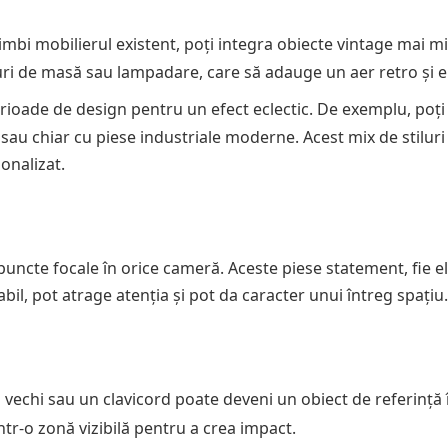
imbi mobilierul existent, poți integra obiecte vintage mai m
suri de masă sau lampadare, care să adauge un aer retro și e
erioade de design pentru un efect eclectic. De exemplu, poți
 sau chiar cu piese industriale moderne. Acest mix de stiluri
onalizat.
uncte focale în orice cameră. Aceste piese statement, fie e
il, pot atrage atenția și pot da caracter unui întreg spațiu.
an vechi sau un clavicord poate deveni un obiect de referință 
ntr-o zonă vizibilă pentru a crea impact.