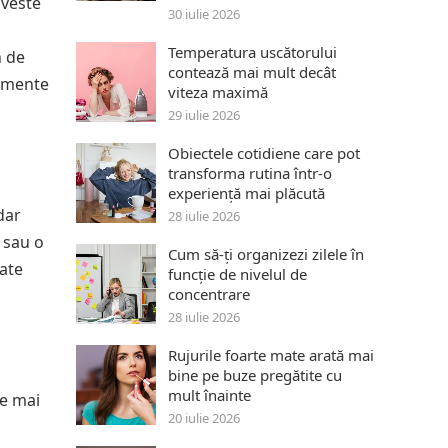
oveste
30 iulie 2026
Temperatura uscătorului
n de
contează mai mult decât
lemente
viteza maximă
29 iulie 2026
Obiectele cotidiene care pot
transforma rutina într-o
experiență mai plăcută
dar
28 iulie 2026
 sau o
Cum să-ți organizezi zilele în
tate
funcție de nivelul de
concentrare
28 iulie 2026
Rujurile foarte mate arată mai
bine pe buze pregătite cu
mult înainte
se mai
20 iulie 2026