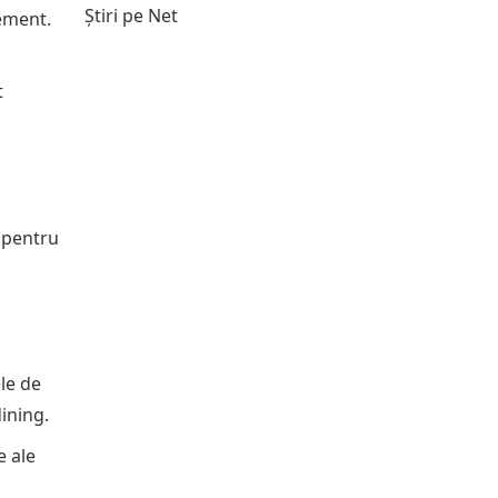
Știri pe Net
tement.
t
i pentru
le de
dining.
e ale