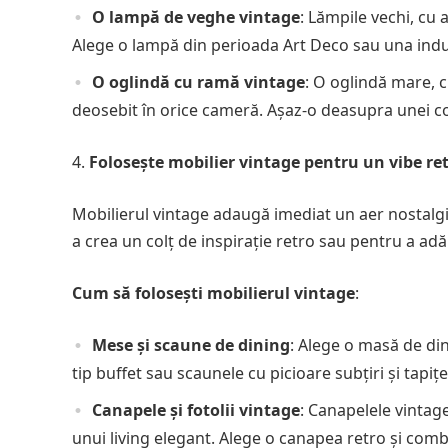
O lampă de veghe vintage
: Lămpile vechi, cu 
Alege o lampă din perioada Art Deco sau una indu
O oglindă cu ramă vintage
: O oglindă mare, 
deosebit în orice cameră. Așaz-o deasupra unei c
Folosește mobilier vintage pentru un vibe re
Mobilierul vintage adaugă imediat un aer nostalgic
a crea un colț de inspirație retro sau pentru a a
Cum să folosești mobilierul vintage
:
Mese și scaune de dining
: Alege o masă de di
tip buffet sau scaunele cu picioare subțiri și tapi
Canapele și fotolii vintage
: Canapelele vintage
unui living elegant. Alege o canapea retro și co