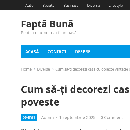
Auto
Beauty
Business
Diverse
Lifestyle
Faptă Bună
Pentru o lume mai frumoasă
ACASĂ
CONTACT
DESPRE
Home
Diverse
Cum să-ți decorezi casa cu obiecte vintage 
Cum să-ți decorezi cas
poveste
Admin
·
1 septembrie 2025
·
0 Comment
DIVERSE