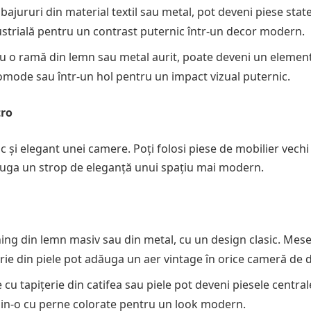
abajururi din material textil sau metal, pot deveni piese sta
strială pentru un contrast puternic într-un decor modern.
cu o ramă din lemn sau metal aurit, poate deveni un elemen
omode sau într-un hol pentru un impact vizual puternic.
tro
 și elegant unei camere. Poți folosi piese de mobilier vech
dăuga un strop de eleganță unui spațiu mai modern.
ning din lemn masiv sau din metal, cu un design clasic. Mese
țerie din piele pot adăuga un aer vintage în orice cameră de 
 cu tapițerie din catifea sau piele pot deveni piesele central
mbin-o cu perne colorate pentru un look modern.