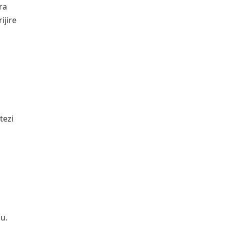
ra
ijire
tezi
u.