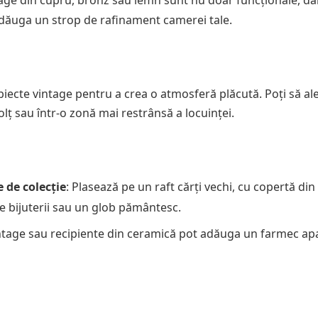
tage din cupru, bronz sau lemn sunt nu doar funcționale, dar
or adăuga un strop de rafinament camerei tale.
biecte vintage pentru a crea o atmosferă plăcută. Poți să al
colț sau într-o zonă mai restrânsă a locuinței.
e de colecție
: Plasează pe un raft cărți vechi, cu copertă din 
e bijuterii sau un glob pământesc.
vintage sau recipiente din ceramică pot adăuga un farmec ap