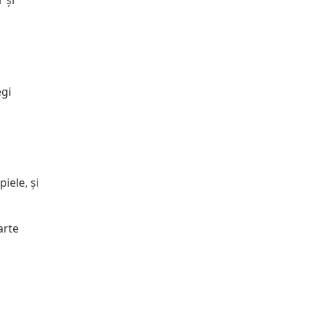
 și
egi
piele, și
arte