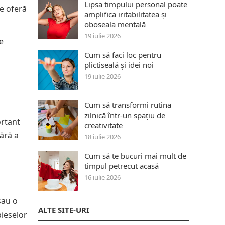
Lipsa timpului personal poate
re oferă
amplifica iritabilitatea și
oboseala mentală
19 iulie 2026
e
Cum să faci loc pentru
plictiseală și idei noi
19 iulie 2026
Cum să transformi rutina
zilnică într-un spațiu de
ortant
creativitate
ără a
18 iulie 2026
Cum să te bucuri mai mult de
timpul petrecut acasă
16 iulie 2026
sau o
ALTE SITE-URI
pieselor