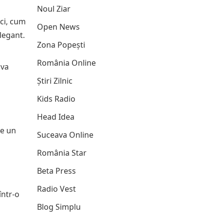
Noul Ziar
ici, cum
Open News
legant.
Zona Popești
România Online
 va
Știri Zilnic
Kids Radio
Head Idea
le un
Suceava Online
România Star
Beta Press
Radio Vest
într-o
Blog Simplu