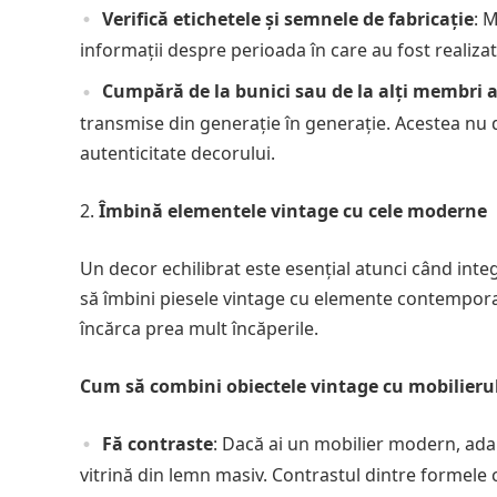
Verifică etichetele și semnele de fabricație
: 
informații despre perioada în care au fost realiza
Cumpără de la bunici sau de la alți membri ai
transmise din generație în generație. Acestea nu
autenticitate decorului.
Îmbină elementele vintage cu cele moderne
Un decor echilibrat este esențial atunci când inte
să îmbini piesele vintage cu elemente contemporane
încărca prea mult încăperile.
Cum să combini obiectele vintage cu mobilier
Fă contraste
: Dacă ai un mobilier modern, ada
vitrină din lemn masiv. Contrastul dintre formele 