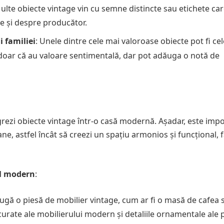
Multe obiecte vintage vin cu semne distincte sau etichete ca
te și despre producător.
 familiei
: Unele dintre cele mai valoroase obiecte pot fi cel
 doar că au valoare sentimentală, dar pot adăuga o notă de
grezi obiecte vintage într-o casă modernă. Așadar, este imp
, astfel încât să creezi un spațiu armonios și funcțional, f
ul modern
:
ugă o piesă de mobilier vintage, cum ar fi o masă de cafea 
curate ale mobilierului modern și detaliile ornamentale ale 