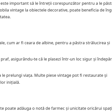
 este important să le întreții corespunzător pentru a le păst
obila vintage la obiectele decorative, poate beneficia de îngr
tatea.
e, cum ar fi ceara de albine, pentru a păstra strălucirea și
 praf, asigurându-te că le plasezi într-un loc sigur și îndepăr
a le prelungi viața. Multe piese vintage pot fi restaurate și
or inițială.
te poate adăuga o notă de farmec și unicitate oricărui spați