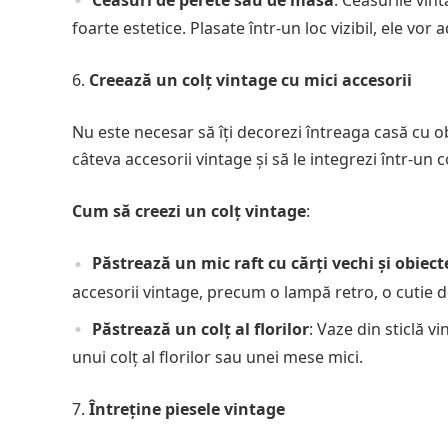
Ceasuri de perete sau de masă
: Ceasurile vin
foarte estetice. Plasate într-un loc vizibil, ele v
Creează un colț vintage cu mici accesorii
Nu este necesar să îți decorezi întreaga casă cu o
câteva accesorii vintage și să le integrezi într-un 
Cum să creezi un colț vintage
:
Păstrează un mic raft cu cărți vechi și obiect
accesorii vintage, precum o lampă retro, o cutie d
Păstrează un colț al florilor
: Vaze din sticlă 
unui colț al florilor sau unei mese mici.
Întreține piesele vintage