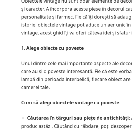
Obiectele vintage nu sunt doar elemente de decor,
și caracter. A încorpora aceste piese în decorul ca
personalitate și farmec. Fie că îți dorești să adaug
istorie, obiectele vintage pot aduce un aer unic în 
vintage, acest ghid îți va oferi câteva idei și sfat
Alege obiecte cu poveste
Unul dintre cele mai importante aspecte ale decoru
care au și o poveste interesantă. Fie că este vorb
lampă din perioada interbelică, fiecare obiect are
camerei tale.
Cum să alegi obiectele vintage cu poveste
:
Căutarea în târguri sau piețe de antichități
:
produc astăzi. Căutând cu răbdare, poți descoperi 