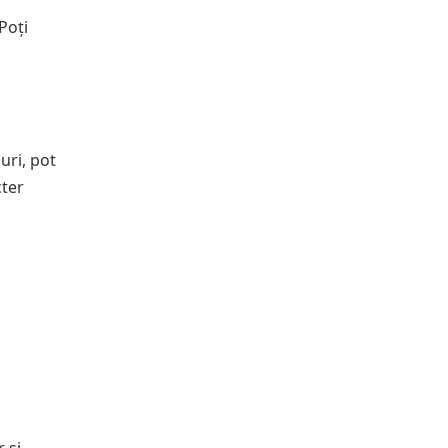
Poți
uri, pot
cter