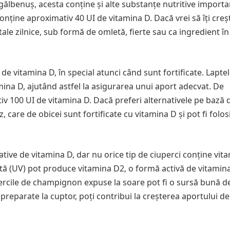
gălbenuș, acesta conține și alte substanțe nutritive importa
onține aproximativ 40 UI de vitamina D. Dacă vrei să îți creșt
ale zilnice, sub formă de omletă, fierte sau ca ingredient în
 vitamina D, în special atunci când sunt fortificate. Laptel
mina D, ajutând astfel la asigurarea unui aport adecvat. De
v 100 UI de vitamina D. Dacă preferi alternativele pe bază 
 care de obicei sunt fortificate cu vitamina D și pot fi folosi
tive de vitamina D, dar nu orice tip de ciuperci conține vit
etă (UV) pot produce vitamina D2, o formă activă de vitamin
upercile de champignon expuse la soare pot fi o sursă bună d
preparate la cuptor, poți contribui la creșterea aportului de