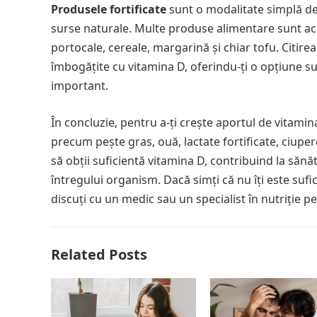
Produsele fortificate
sunt o modalitate simplă de 
surse naturale. Multe produse alimentare sunt acum
portocale, cereale, margarină și chiar tofu. Citire
îmbogățite cu vitamina D, oferindu-ți o opțiune su
important.
În concluzie, pentru a-ți crește aportul de vitamina
precum pește gras, ouă, lactate fortificate, ciuper
să obții suficientă vitamina D, contribuind la sănă
întregului organism. Dacă simți că nu îți este suf
discuți cu un medic sau un specialist în nutriție p
Related Posts