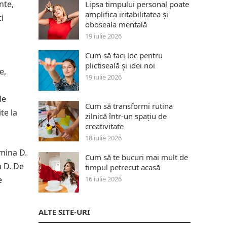
nte,
Lipsa timpului personal poate
amplifica iritabilitatea și
i
oboseala mentală
19 iulie 2026
Cum să faci loc pentru
plictiseală și idei noi
e,
19 iulie 2026
de
Cum să transformi rutina
te la
zilnică într-un spațiu de
creativitate
18 iulie 2026
amina D.
Cum să te bucuri mai mult de
a D. De
timpul petrecut acasă
e
16 iulie 2026
ALTE SITE-URI