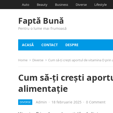
Auto
Beauty
Business
Diverse
Lifestyle
Faptă Bună
Pentru o lume mai frumoasă
ACASĂ
CONTACT
DESPRE
Home
Diverse
Cum să-ți crești aportul de vitamina D prin 
Cum să-ți crești aport
alimentație
Admin
·
18 februarie 2025
·
0 Comment
DIVERSE