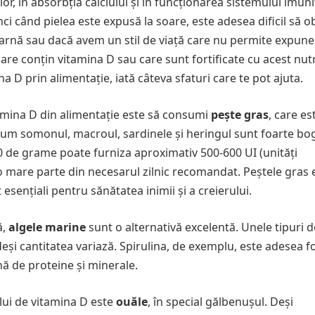
r, în absorbția calciului și în funcționarea sistemului imuni
i când pielea este expusă la soare, este adesea dificil să 
e iarnă sau dacă avem un stil de viață care nu permite expune
 care conțin vitamina D sau care sunt fortificate cu acest nut
na D prin alimentație, iată câteva sfaturi care te pot ajuta.
amina D din alimentație este să consumi
pește gras
, care es
cum somonul, macroul, sardinele și heringul sunt foarte bo
 de grame poate furniza aproximativ 500-600 UI (unități
o mare parte din necesarul zilnic recomandat. Peștele gras 
sențiali pentru sănătatea inimii și a creierului.
ă,
algele marine
sunt o alternativă excelentă. Unele tipuri d
eși cantitatea variază. Spirulina, de exemplu, este adesea fo
nă de proteine și minerale.
lui de vitamina D este
ouăle
, în special gălbenușul. Deși