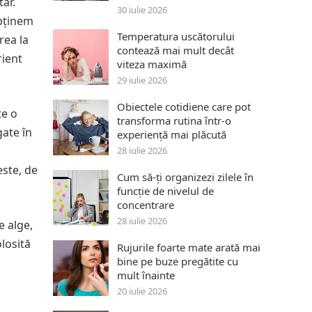
tar.
30 iulie 2026
obținem
Temperatura uscătorului
rea la
contează mai mult decât
rient
viteza maximă
29 iulie 2026
Obiectele cotidiene care pot
te o
transforma rutina într-o
gate în
experiență mai plăcută
28 iulie 2026
este, de
Cum să-ți organizezi zilele în
funcție de nivelul de
concentrare
28 iulie 2026
e alge,
losită
Rujurile foarte mate arată mai
bine pe buze pregătite cu
mult înainte
20 iulie 2026