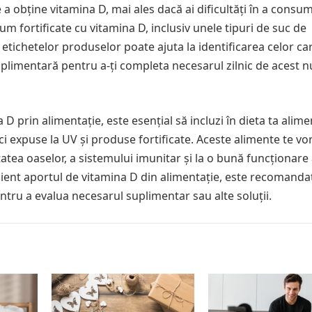
a obține vitamina D, mai ales dacă ai dificultăți în a consu
 fortificate cu vitamina D, inclusiv unele tipuri de suc de
a etichetelor produselor poate ajuta la identificarea celor ca
plimentară pentru a-ți completa necesarul zilnic de acest n
 D prin alimentație, este esențial să incluzi în dieta ta alim
ci expuse la UV și produse fortificate. Aceste alimente te vo
tatea oaselor, a sistemului imunitar și la o bună funcționare
icient aportul de vitamina D din alimentație, este recomanda
entru a evalua necesarul suplimentar sau alte soluții.