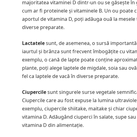
majoritatea vitaminei D dintr-un ou se găsește în 
cum ar fi proteinele și vitaminele B. Un ou poate c
aportul de vitamina D, poți adăuga ouă la mesele t
diverse preparate.
Lactatele
sunt, de asemenea, o sursă importantă de
iaurtul și brânza sunt frecvent îmbogățite cu vita
exemplu, o cană de lapte poate conține aproximati
plante, poți alege laptele de migdale, soia sau ovăz,
fel ca laptele de vacă în diverse preparate.
Ciupercile
sunt singurele surse vegetale semnifica
Ciupercile care au fost expuse la lumina ultraviol
exemplu, ciupercile shiitake, maitake și chiar ci
vitamina D. Adăugând ciuperci în salate, supe sau 
vitamina D din alimentație.