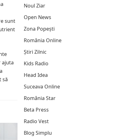
ma
Noul Ziar
Open News
re sunt
Zona Popești
utrient
România Online
Știri Zilnic
ente
r ajuta
Kids Radio
 a
Head Idea
t să
Suceava Online
România Star
Beta Press
Radio Vest
Blog Simplu