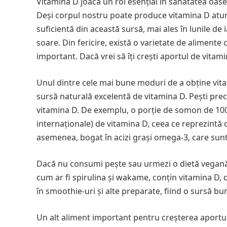
Vitamina D joacă un rol esențial în sănătatea oaselo
Deși corpul nostru poate produce vitamina D atunc
suficientă din această sursă, mai ales în lunile d
soare. Din fericire, există o varietate de alimente
important. Dacă vrei să îți crești aportul de vitami
Unul dintre cele mai bune moduri de a obține vit
sursă naturală excelentă de vitamina D. Pești pre
vitamina D. De exemplu, o porție de somon de 100
internaționale) de vitamina D, ceea ce reprezintă 
asemenea, bogat în acizi grași omega-3, care sunt e
Dacă nu consumi pește sau urmezi o dietă vegan
cum ar fi spirulina și wakame, conțin vitamina D, d
în smoothie-uri și alte preparate, fiind o sursă bu
Un alt aliment important pentru creșterea aportu