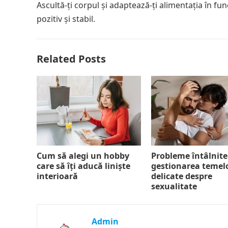
Ascultă-ți corpul și adaptează-ți alimentația în fun
pozitiv și stabil.
Related Posts
Cum să alegi un hobby
Probleme întâlnite
care să îți aducă liniște
gestionarea temel
interioară
delicate despre
sexualitate
Admin