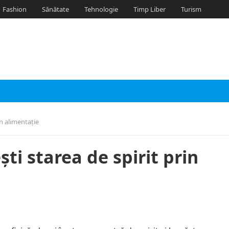
Fashion
Sănătate
Tehnologie
Timp Liber
Turism
in alimentație
ti starea de spirit prin