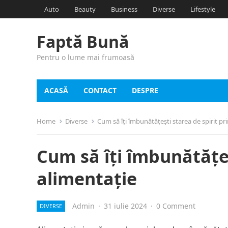
Auto
Beauty
Business
Diverse
Lifestyle
Faptă Bună
Pentru o lume mai frumoasă
ACASĂ
CONTACT
DESPRE
Home
Diverse
Cum să îți îmbunătățești starea de spirit pr
Cum să îți îmbunătățeș
alimentație
Admin
·
31 iulie 2024
·
0 Comment
DIVERSE