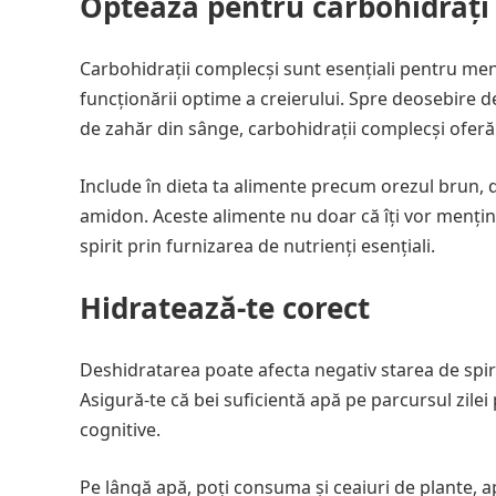
Optează pentru carbohidrați
Carbohidrații complecși sunt esențiali pentru menț
funcționării optime a creierului. Spre deosebire de 
de zahăr din sânge, carbohidrații complecși oferă 
Include în dieta ta alimente precum orezul brun, 
amidon. Aceste alimente nu doar că îți vor menține
spirit prin furnizarea de nutrienți esențiali.
Hidratează-te corect
Deshidratarea poate afecta negativ starea de spirit,
Asigură-te că bei suficientă apă pe parcursul zilei 
cognitive.
Pe lângă apă, poți consuma și ceaiuri de plante, 