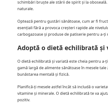
schimbări bruște ale stării de spirit și la oboseal
naturale.
Optează pentru gustări sănătoase, cum ar fi fructe
esențiali fără a provoca creșteri rapide ale nivel
carbogazoase și produse de patiserie pentru a-ți me
Adoptă o dietă echilibrată și
O dietă echilibrată și variată este cheia pentru a-ț
gamă largă de alimente sănătoase în mesele tale zi
bunăstarea mentală și fizică.
Planifică-ți mesele astfel încât să includă o varie
vitamine și minerale. O dietă echilibrată te va ajuta
pozitiv.