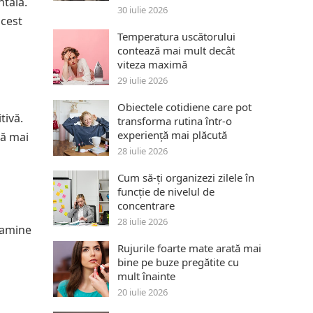
ntală.
30 iulie 2026
acest
Temperatura uscătorului
contează mai mult decât
viteza maximă
29 iulie 2026
Obiectele cotidiene care pot
tivă.
transforma rutina într-o
experiență mai plăcută
dă mai
28 iulie 2026
Cum să-ți organizezi zilele în
funcție de nivelul de
concentrare
28 iulie 2026
itamine
Rujurile foarte mate arată mai
bine pe buze pregătite cu
mult înainte
20 iulie 2026