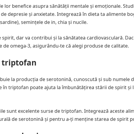
e lor benefice asupra sănătății mentale și emoționale. Studi
 de depresie și anxietate. Integrează în dieta ta alimente bo
rdine), semințele de in, chia și nucile.
 spirit, dar va contribui și la sănătatea cardiovasculară. Da
te de omega-3, asigurându-te că alegi produse de calitate.
triptofan
ibuie la producția de serotonină, cunoscută și sub numele 
n triptofan poate ajuta la îmbunătățirea stării de spirit și 
cile sunt excelente surse de triptofan. Integrează aceste ali
rală de serotonină și pentru a-ți menține starea de spirit po