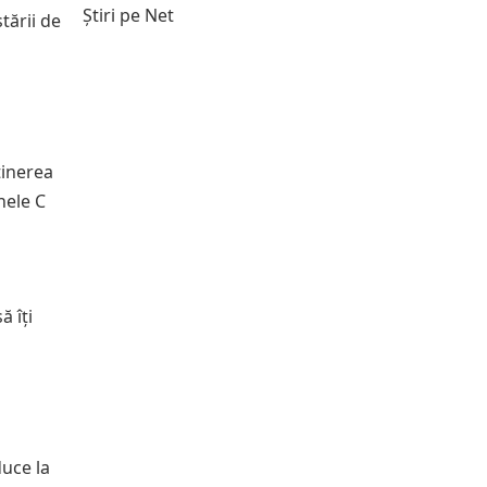
Știri pe Net
tării de
ținerea
nele C
ă îți
duce la