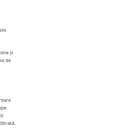
ste
bine și
rea de
entare
cepe
ți
librată.