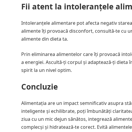
Fii atent la intoleranțele ali
Intoleranțele alimentare pot afecta negativ stare
alimente îți provoacă disconfort, consultă-te cu un
alimente din dieta ta.
Prin eliminarea alimentelor care îți provoacă intol
a energiei. Ascultă-ți corpul și adaptează-ți dieta 
spirit la un nivel optim.
Concluzie
Alimentația are un impact semnificativ asupra stări
inteligente și echilibrate, poți îmbunătăți clarita
ziua cu un mic dejun sănătos, integrează alimente
complecși și hidratează-te corect. Evită alimentele 