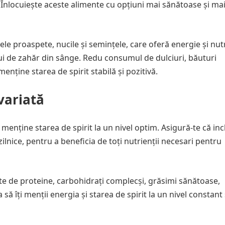
ă. Înlocuiește aceste alimente cu opțiuni mai sănătoase și ma
le proaspete, nucile și semințele, care oferă energie și nutr
ului de zahăr din sânge. Redu consumul de dulciuri, băuturi
nține starea de spirit stabilă și pozitivă.
 variată
i menține starea de spirit la un nivel optim. Asigură-te că inc
lnice, pentru a beneficia de toți nutrienții necesari pentru
tate de proteine, carbohidrați complecși, grăsimi sănătoase,
 să îți menții energia și starea de spirit la un nivel constant 