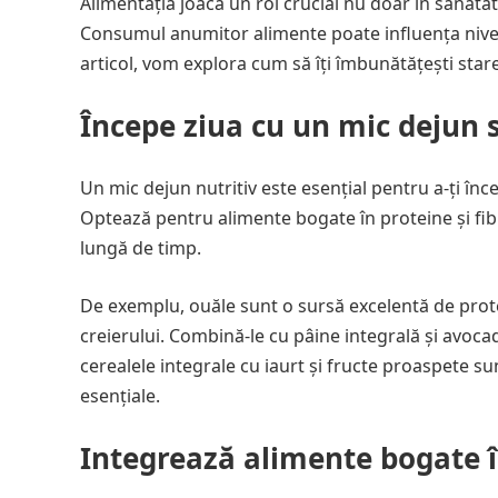
Alimentația joacă un rol crucial nu doar în sănătat
Consumul anumitor alimente poate influența nivelur
articol, vom explora cum să îți îmbunătățești starea
Începe ziua cu un mic dejun 
Un mic dejun nutritiv este esențial pentru a-ți înc
Optează pentru alimente bogate în proteine și fib
lungă de timp.
De exemplu, ouăle sunt o sursă excelentă de prote
creierului. Combină-le cu pâine integrală și avoca
cerealele integrale cu iaurt și fructe proaspete s
esențiale.
Integrează alimente bogate 