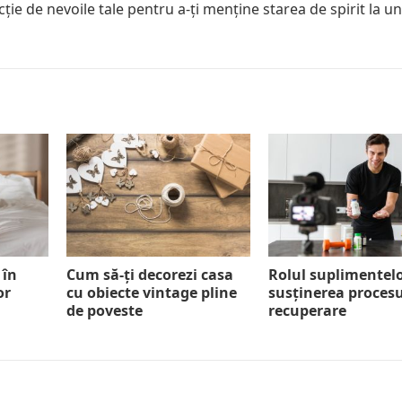
cție de nevoile tale pentru a-ți menține starea de spirit la un
 în
Cum să-ți decorezi casa
Rolul suplimentelo
or
cu obiecte vintage pline
susținerea procesu
de poveste
recuperare