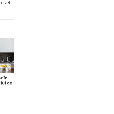
 nivel
r în
lui de