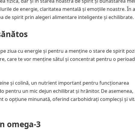
ea fizică, dar și în starea noastră de spirit și bunăstarea me
ile de energie, claritatea mentală și emoțiile noastre. În 
 de spirit prin alegeri alimentare inteligente și echilibrate.
sănătos
epe ziua cu energie și pentru a menține o stare de spirit pozi
re, care te vor menține sătul și concentrat pentru o perioa
ine și colină, un nutrient important pentru funcționarea
do pentru un mic dejun echilibrat și hrănitor. De asemenea,
unt o opțiune minunată, oferind carbohidrați complecși și v
în omega-3