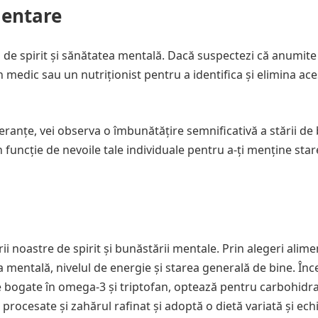
mentare
a de spirit și sănătatea mentală. Dacă suspectezi că anumite
 medic sau un nutriționist pentru a identifica și elimina ace
eranțe, vei observa o îmbunătățire semnificativă a stării de 
în funcție de nevoile tale individuale pentru a-ți menține sta
i noastre de spirit și bunăstării mentale. Prin alegeri alim
tea mentală, nivelul de energie și starea generală de bine. În
 bogate în omega-3 și triptofan, optează pentru carbohidra
procesate și zahărul rafinat și adoptă o dietă variată și echi