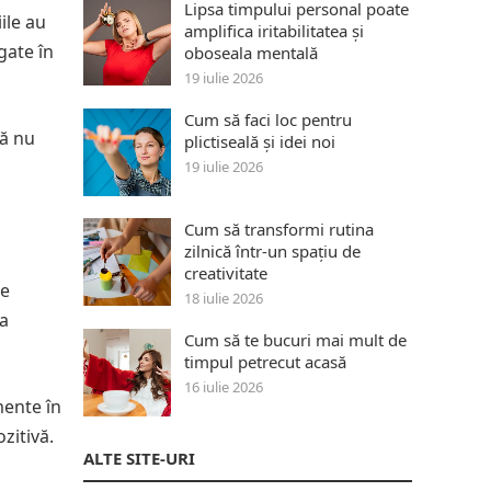
Lipsa timpului personal poate
ile au
amplifica iritabilitatea și
gate în
oboseala mentală
19 iulie 2026
Cum să faci loc pentru
că nu
plictiseală și idei noi
19 iulie 2026
Cum să transformi rutina
zilnică într-un spațiu de
creativitate
de
18 iulie 2026
la
Cum să te bucuri mai mult de
timpul petrecut acasă
16 iulie 2026
mente în
zitivă.
ALTE SITE-URI