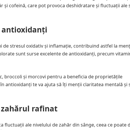
 și cofeină, care pot provoca deshidratare și fluctuații ale s
antioxidanți
ui de stresul oxidativ și inflamație, contribuind astfel la men
 colorate sunt surse excelente de antioxidanți, precum vitami
ac, broccoli și morcovi pentru a beneficia de proprietățile
 antioxidanți te va ajuta să îți menții claritatea mentală și s
 zahărul rafinat
a fluctuații ale nivelului de zahăr din sânge, ceea ce poate 