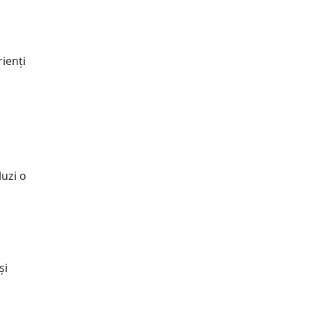
i
ienți
luzi o
și