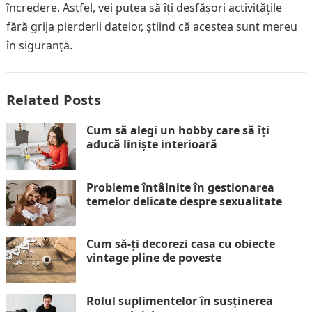
încredere. Astfel, vei putea să îți desfășori activitățile
fără grija pierderii datelor, știind că acestea sunt mereu
în siguranță.
Related Posts
Cum să alegi un hobby care să îți
aducă liniște interioară
Probleme întâlnite în gestionarea
temelor delicate despre sexualitate
Cum să-ți decorezi casa cu obiecte
vintage pline de poveste
Rolul suplimentelor în susținerea