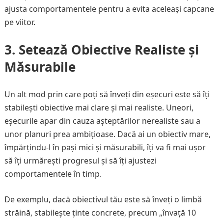
ajusta comportamentele pentru a evita aceleași capcane
pe viitor.
3.
Setează Obiective Realiste și
Măsurabile
Un alt mod prin care poți să înveți din eșecuri este să îți
stabilești obiective mai clare și mai realiste. Uneori,
eșecurile apar din cauza așteptărilor nerealiste sau a
unor planuri prea ambițioase. Dacă ai un obiectiv mare,
împărțindu-l în pași mici și măsurabili, îți va fi mai ușor
să îți urmărești progresul și să îți ajustezi
comportamentele în timp.
De exemplu, dacă obiectivul tău este să înveți o limbă
străină, stabilește ținte concrete, precum „învață 10