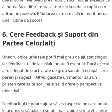
dietă, nu te învinovăți prea mult. În schimb, analizează ce
ai putea face diferit data viitoare și ia-o de la capăt cu o
atitudine pozitivă. Răbdarea este crucială în menținerea
unei rutine de succes.
6.
Cere Feedback și Suport din
Partea Celorlalți
Uneori, obiceiurile tale pot fi mai greu de ajustat singur,
iar feedback-ul de la ceilalți poate fi esențial. Dacă eșecul
a fost legat de o activitate de grup sau de o echipă, cere
păreri și sugestii. Altfel, găsește un mentor sau un
prieten care să te sprijine și să îți ofere o perspectivă
obiectivă.
Feedback-ul te poate ajuta să vezi aspecte pe care poate
le-ai omis și să găsești soluții mai rapide și mai eficiente