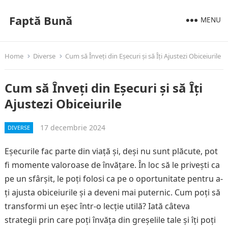
Faptă Bună
MENU
Home
Diverse
Cum să Înveți din Eșecuri și să Îți Ajustezi Obiceiurile
Cum să Înveți din Eșecuri și să Îți
Ajustezi Obiceiurile
17 decembrie 2024
DIVERSE
Eșecurile fac parte din viață și, deși nu sunt plăcute, pot
fi momente valoroase de învățare. În loc să le privești ca
pe un sfârșit, le poți folosi ca pe o oportunitate pentru a-
ți ajusta obiceiurile și a deveni mai puternic. Cum poți să
transformi un eșec într-o lecție utilă? Iată câteva
strategii prin care poți învăța din greșelile tale și îți poți