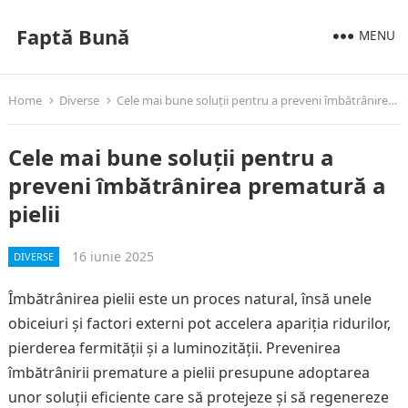
Faptă Bună
MENU
Home
Diverse
Cele mai bune soluții pentru a preveni îmbătrânirea prematură a pielii
Cele mai bune soluții pentru a
preveni îmbătrânirea prematură a
pielii
16 iunie 2025
DIVERSE
Îmbătrânirea pielii este un proces natural, însă unele
obiceiuri și factori externi pot accelera apariția ridurilor,
pierderea fermității și a luminozității. Prevenirea
îmbătrânirii premature a pielii presupune adoptarea
unor soluții eficiente care să protejeze și să regenereze