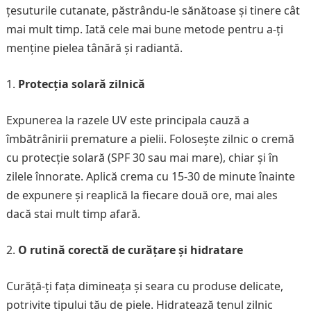
țesuturile cutanate, păstrându-le sănătoase și tinere cât
mai mult timp. Iată cele mai bune metode pentru a-ți
menține pielea tânără și radiantă.
Protecția solară zilnică
Expunerea la razele UV este principala cauză a
îmbătrânirii premature a pielii. Folosește zilnic o cremă
cu protecție solară (SPF 30 sau mai mare), chiar și în
zilele înnorate. Aplică crema cu 15-30 de minute înainte
de expunere și reaplică la fiecare două ore, mai ales
dacă stai mult timp afară.
O rutină corectă de curățare și hidratare
Curăță-ți fața dimineața și seara cu produse delicate,
potrivite tipului tău de piele. Hidratează tenul zilnic