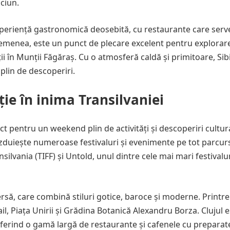
ăciun.
o experiență gastronomică deosebită, cu restaurante care serv
asemenea, este un punct de plecare excelent pentru explorar
i în Munții Făgăraș. Cu o atmosferă caldă și primitoare, Sib
plin de descoperiri.
ție în inima Transilvaniei
ct pentru un weekend plin de activități și descoperiri cultur
 găzduiește numeroase festivaluri și evenimente pe tot parcur
nsilvania (TIFF) și Untold, unul dintre cele mai mari festivalu
rsă, care combină stiluri gotice, baroce și moderne. Printre
l, Piața Unirii și Grădina Botanică Alexandru Borza. Clujul e
erind o gamă largă de restaurante și cafenele cu preparat