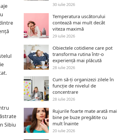
30 iulie 2026
saje
ru
Temperatura uscătorului
dintre
contează mai mult decât
viteza maximă
ență
29 iulie 2026
Obiectele cotidiene care pot
transforma rutina într-o
stelul
experiență mai plăcută
ie
28 iulie 2026
at.
Cum să-ți organizezi zilele în
funcție de nivelul de
concentrare
28 iulie 2026
ntru
Rujurile foarte mate arată mai
păstrate
bine pe buze pregătite cu
mult înainte
in Sibiu
20 iulie 2026