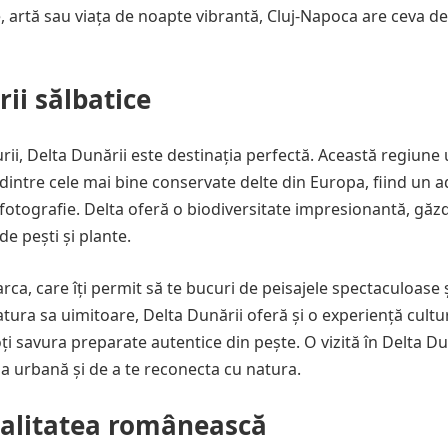
e, artă sau viața de noapte vibrantă, Cluj-Napoca are ceva de
rii sălbatice
rii, Delta Dunării este destinația perfectă. Această regiune 
intre cele mai bine conservate delte din Europa, fiind un 
e fotografie. Delta oferă o biodiversitate impresionantă, găz
e pești și plante.
rca, care îți permit să te bucuri de peisajele spectaculoase ș
atura sa uimitoare, Delta Dunării oferă și o experiență cultu
ți savura preparate autentice din pește. O vizită în Delta Du
ia urbană și de a te reconecta cu natura.
egalitatea românească