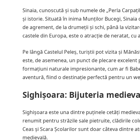
Sinaia, cunoscută și sub numele de „Perla Carpați
și istorie. Situată în inima Munților Bucegi, Sinai
de agrement, de la drumeții și schi, până la vizita
castele din Europa, este o atracție de neratat, cu
Pe lângă Castelul Peleș, turiștii pot vizita și Mănăs
este, de asemenea, un punct de plecare excelent 
formațiuni naturale impresionante, cum ar fi Babele
aventură, fiind o destinație perfectă pentru un w
Sighișoara: Bijuteria medieva
Sighișoara este una dintre puținele cetăți medieval
renumit pentru străzile sale pietruite, clădirile co
Ceas și Scara Școlarilor sunt doar câteva dintre at
medievală.