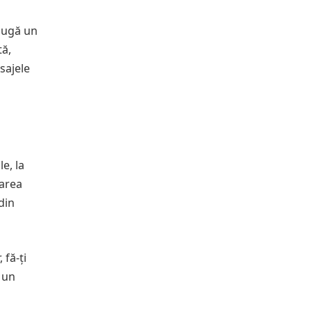
daugă un
tă,
sajele
e, la
tarea
din
 fă-ți
 un