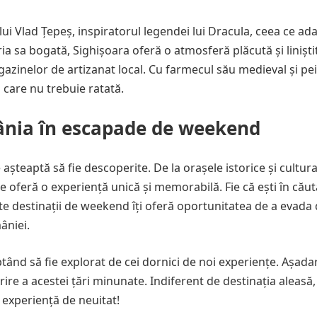
lui Vlad Țepeș, inspiratorul legendei lui Dracula, ceea ce a
ria sa bogată, Sighișoara oferă o atmosferă plăcută și liniști
azinelor de artizanat local. Cu farmecul său medieval și pei
 care nu trebuie ratată.
ânia în escapade de weekend
șteaptă să fie descoperite. De la orașele istorice și cultural
ie oferă o experiență unică și memorabilă. Fie că ești în cău
ste destinații de weekend îți oferă oportunitatea de a evada 
âniei.
tând să fie explorat de cei dornici de noi experiențe. Așadar,
ire a acestei țări minunate. Indiferent de destinația aleasă,
 experiență de neuitat!