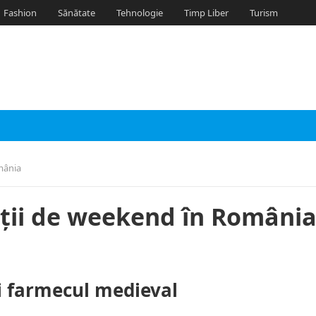
Fashion
Sănătate
Tehnologie
Timp Liber
Turism
mânia
ații de weekend în Români
și farmecul medieval