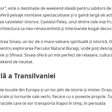
lor”, este o destinație de weekend ideală pentru iubitorii d
a oferă peisaje montane spectaculoase și o gamă largă de acti
rea castelelor istorice. Castelul Peleș, unul dintre cele mai 
 arhitectura sa neo-renascentistă și interioarele bogat decor
tirea Sinaia, un loc de o mare valoare spirituală și istorică. 
pentru explorarea Parcului Natural Bucegi, unde poți desco
 și Sfinxul. Sinaia oferă un mix perfect de relaxare, cultură
eekend de neuitat.
lă a Transilvaniei
e locuite din Europa și un loc plin de istorie și mister. Oraș
lorate și turnurile sale vechi, fiecare cu o poveste proprie. T
racțiile care te vor transporta înapoi în timp, în perioada