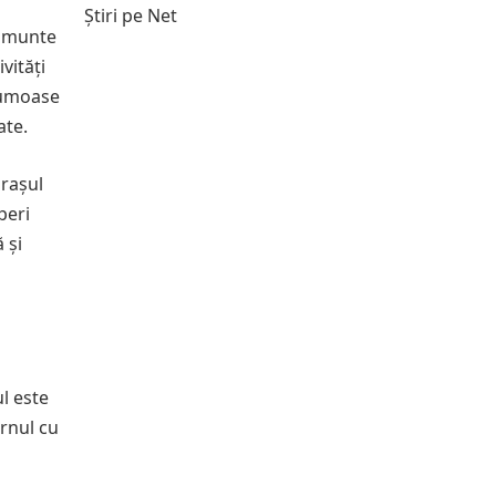
Știri pe Net
e munte
vități
frumoase
ate.
Orașul
peri
 și
ul este
urnul cu