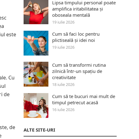
Lipsa timpului personal poate
amplifica iritabilitatea și
oboseala mentală
esc
19 iulie 2026
ea
Cum să faci loc pentru
iul este
plictiseală și idei noi
19 iulie 2026
Cum să transformi rutina
zilnică într-un spațiu de
ale. Cu
creativitate
18 iulie 2026
sul
ri de
Cum să te bucuri mai mult de
timpul petrecut acasă
16 iulie 2026
ste, de
ALTE SITE-URI
e