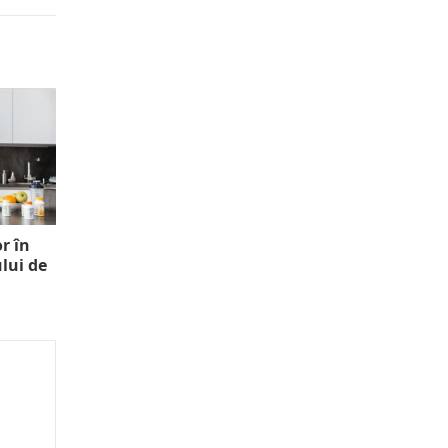
r în
lui de