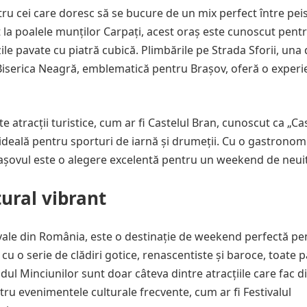
ru cei care doresc să se bucure de un mix perfect între pei
t la poalele munților Carpați, acest oraș este cunoscut pent
ăzile pavate cu piatră cubică. Plimbările pe Strada Sforii, una 
a Biserica Neagră, emblematică pentru Brașov, oferă o experi
e atracții turistice, cum ar fi Castelul Bran, cunoscut ca „Ca
 ideală pentru sporturi de iarnă și drumeții. Cu o gastronom
 Brașovul este o alegere excelentă pentru un weekend de neuit
tural vibrant
vale din România, este o destinație de weekend perfectă pe
 cu o serie de clădiri gotice, renascentiste și baroce, toate 
odul Minciunilor sunt doar câteva dintre atracțiile care fac d
ntru evenimentele culturale frecvente, cum ar fi Festivalul