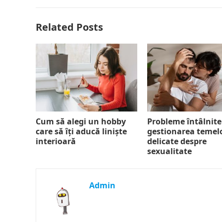
Related Posts
Cum să alegi un hobby
Probleme întâlnite
care să îți aducă liniște
gestionarea temel
interioară
delicate despre
sexualitate
Admin