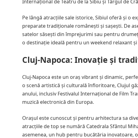
Internațional de Teatru de la Sibiu și Târgul de Cr
Pe lângă atracțiile sale istorice, Sibiul oferă și 
preparate tradiționale românești și sașești. De 
satelor săsești din împrejurimi sau pentru drumeți
o destinație ideală pentru un weekend relaxant și 
Cluj-Napoca: Inovație și tradi
Cluj-Napoca este un oraș vibrant și dinamic, perfe
o scenă artistică și culturală înfloritoare, Clujul
anului, inclusiv Festivalul Internațional de Film Tra
muzică electronică din Europa.
Orașul este cunoscut și pentru arhitectura sa dive
atracțiile de top se numără Catedrala Sfântul Mihai
asemenea, un hub pentru bucătăria inovatoare, of