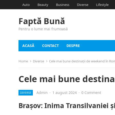
Auto
Beauty
Business
Diverse
Lifestyle
Faptă Bună
Pentru o lume mai frumoasă
ACASĂ
CONTACT
DESPRE
Home
Diverse
Cele mai bune destinații de weekend în Ro
Cele mai bune destin
Admin
·
1 august 2024
·
0 Comment
DIVERSE
Brașov: Inima Transilvaniei 