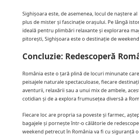
Sighișoara este, de asemenea, locul de naștere al 
plus de mister și fascinație orașului. Pe lângă isto
ideală pentru plimbări relaxante și explorarea mag
pitorești, Sighișoara este o destinație de weekend
Concluzie: Redescoperă Rom
România este o țară plină de locuri minunate care a
peisajele naturale spectaculoase, fiecare destinaț
aventurii, relaxării sau a unui mix de ambele, ace
cotidian și de a explora frumusețea diversă a Rom
Fiecare loc are propria sa poveste și farmec, aștep
bagajele și pornește într-o călătorie de redescoper
weekend petrecut în România va fi cu siguranță o