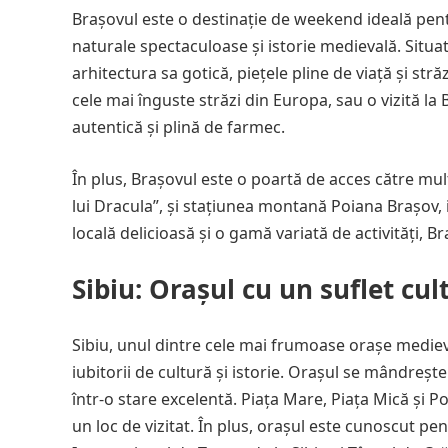
Brașovul este o destinație de weekend ideală pent
naturale spectaculoase și istorie medievală. Situa
arhitectura sa gotică, piețele pline de viață și str
cele mai înguste străzi din Europa, sau o vizită l
autentică și plină de farmec.
În plus, Brașovul este o poartă de acces către mult
lui Dracula”, și stațiunea montană Poiana Brașov,
locală delicioasă și o gamă variată de activități,
Sibiu: Orașul cu un suflet cul
Sibiu, unul dintre cele mai frumoase orașe medie
iubitorii de cultură și istorie. Orașul se mândrește
într-o stare excelentă. Piața Mare, Piața Mică și P
un loc de vizitat. În plus, orașul este cunoscut pe