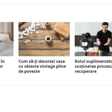
 în
Cum să-ți decorezi casa
Rolul suplimentelo
or
cu obiecte vintage pline
susținerea procesu
de poveste
recuperare