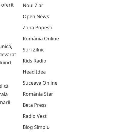
 oferit
Noul Ziar
Open News
Zona Popești
România Online
unică,
Știri Zilnic
adevărat
Kids Radio
duind
Head Idea
Suceava Online
i să
România Star
rală
nării
Beta Press
Radio Vest
Blog Simplu