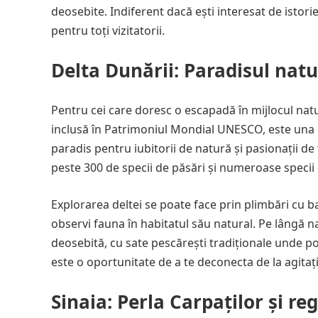
deosebite. Indiferent dacă ești interesat de istori
pentru toți vizitatorii.
Delta Dunării: Paradisul natu
Pentru cei care doresc o escapadă în mijlocul natu
inclusă în Patrimoniul Mondial UNESCO, este una d
paradis pentru iubitorii de natură și pasionații d
peste 300 de specii de păsări și numeroase specii d
Explorarea deltei se poate face prin plimbări cu ba
observi fauna în habitatul său natural. Pe lângă n
deosebită, cu sate pescărești tradiționale unde po
este o oportunitate de a te deconecta de la agitaț
Sinaia: Perla Carpaților și r