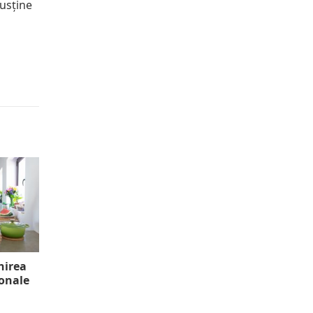
susține
nirea
onale