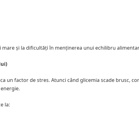
re și la dificultăți în menținerea unui echilibru alimentar
ui)
ca un factor de stres. Atunci când glicemia scade brusc, co
 energie.
e la: