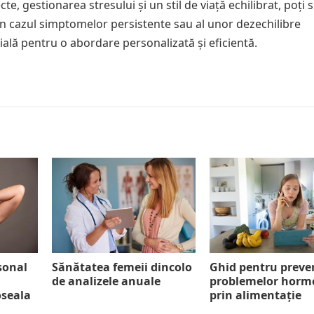
te, gestionarea stresului și un stil de viață echilibrat, poți 
 în cazul simptomelor persistente sau al unor dezechilibre
ială pentru o abordare personalizată și eficientă.
sonal
Sănătatea femeii dincolo
Ghid pentru preve
de analizele anuale
problemelor horm
oseala
prin alimentație