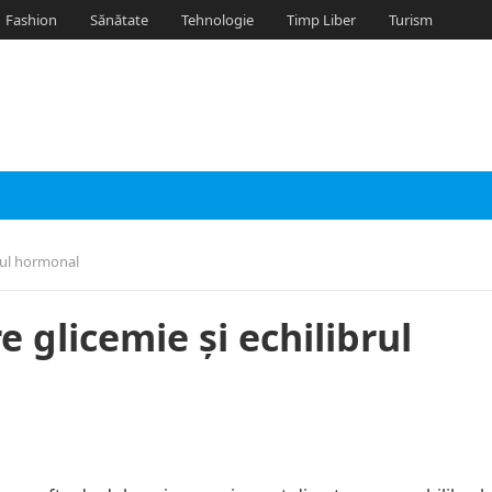
Fashion
Sănătate
Tehnologie
Timp Liber
Turism
brul hormonal
e glicemie și echilibrul