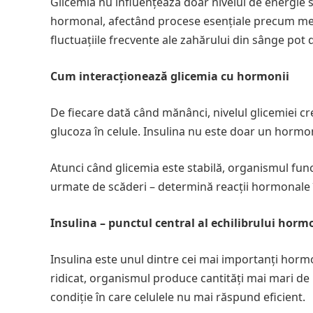
Glicemia nu influențează doar nivelul de energie s
hormonal, afectând procese esențiale precum metab
fluctuațiile frecvente ale zahărului din sânge pot 
Cum interacționează glicemia cu hormonii
De fiecare dată când mănânci, nivelul glicemiei cr
glucoza în celule. Insulina nu este doar un hormon
Atunci când glicemia este stabilă, organismul funcț
urmate de scăderi – determină reacții hormonale în
Insulina – punctul central al echilibrului horm
Insulina este unul dintre cei mai importanți hormo
ridicat, organismul produce cantități mai mari de i
condiție în care celulele nu mai răspund eficient.