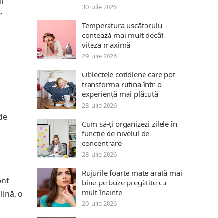
i
30 iulie 2026
r
Temperatura uscătorului
contează mai mult decât
viteza maximă
29 iulie 2026
Obiectele cotidiene care pot
transforma rutina într-o
experiență mai plăcută
28 iulie 2026
ide
Cum să-ți organizezi zilele în
funcție de nivelul de
concentrare
28 iulie 2026
Rujurile foarte mate arată mai
ent
bine pe buze pregătite cu
mult înainte
lină, o
20 iulie 2026