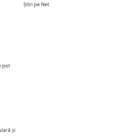
Știri pe Net
e pot
lară și