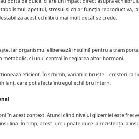
au pofta de dulce, ci are un impact direct asupra echilibrulu
olismul, apetitul, stresul și chiar funcția reproductivă, ia
destabiliza acest echilibru mai mult decât se crede.
ește, iar organismul eliberează insulină pentru a transporta
 metabolic, ci unul central în reglarea altor hormoni.
ionează eficient. În schimb, variațiile bruște – creșteri rap
 lanț, care pot afecta întregul echilibru intern.
onal
ni în acest context. Atunci când nivelul glicemiei este frecv
nsulină. În timp, acest lucru poate duce la rezistență la insu