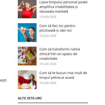
Lipsa timpului personal poate
amplifica iritabilitatea și
oboseala mentală
19 iulie 2026
Cum să faci loc pentru
plictiseală și idei noi
19 iulie 2026
Cum să transformi rutina
zilnică într-un spațiu de
creativitate
18 iulie 2026
Cum să te bucuri mai mult de
timpul petrecut acasă
ești
16 iulie 2026
ALTE SITE-URI