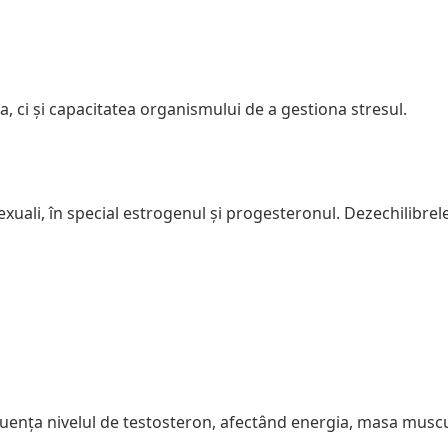
a, ci și capacitatea organismului de a gestiona stresul.
exuali, în special estrogenul și progesteronul. Dezechilibrel
nfluența nivelul de testosteron, afectând energia, masa muscu