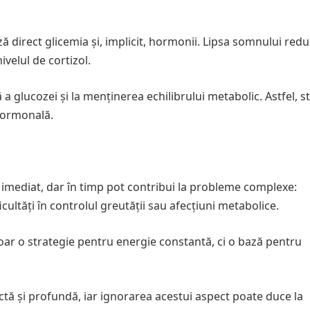
ă direct glicemia și, implicit, hormonii. Lipsa somnului red
nivelul de cortizol.
 a glucozei și la menținerea echilibrului metabolic. Astfel, st
 hormonală.
imediat, dar în timp pot contribui la probleme complexe:
ultăți în controlul greutății sau afecțiuni metabolice.
doar o strategie pentru energie constantă, ci o bază pentru
ctă și profundă, iar ignorarea acestui aspect poate duce la