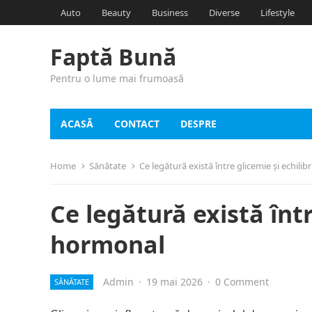
Auto
Beauty
Business
Diverse
Lifestyle
Faptă Bună
Pentru o lume mai frumoasă
ACASĂ
CONTACT
DESPRE
Home
Sănătate
Ce legătură există între glicemie și echili
Ce legătură există într
hormonal
Admin
·
19 mai 2026
·
0 Comment
SĂNĂTATE