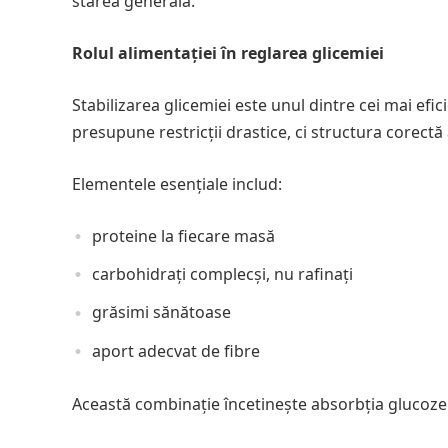
starea generală.
Rolul alimentației în reglarea glicemiei
Stabilizarea glicemiei este unul dintre cei mai efi
presupune restricții drastice, ci structura corectă
Elementele esențiale includ:
proteine la fiecare masă
carbohidrați complecși, nu rafinați
grăsimi sănătoase
aport adecvat de fibre
Această combinație încetinește absorbția glucozei 