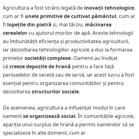
Agricultura a fost strâns legată de
inovații tehnologice
,
cum ar fi
unele primitive de cultivat pământul
, cum ar
fi
lopețile din piatră
și, mai târziu,
măcinarea
cerealelor
cu ajutorul morilor de apă. Aceste tehnologii
au îmbunătățit eficiența și productivitatea agriculturii,
iar dezvoltarea tehnologiilor agricole a dus la formarea
primelor
societăți complexe
. Oamenii au învățat
să
creeze depozite de hrană
pentru a face față
perioadelor de secetă sau de iarnă, iar acest lucru a fost
esențial pentru organizarea comunităților și pentru
dezvoltarea
structurilor sociale
.
De asemenea, agricultura a influențat modul în care
oamenii
se organizează social
. În comunitățile agricole,
apariția unui surplus de hrană a permis oamenilor să se
specializeze în alte domenii, cum ar