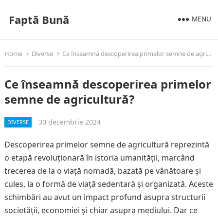
Faptă Bună
MENU
Home
Diverse
Ce înseamnă descoperirea primelor semne de agricultură?
Ce înseamnă descoperirea primelor
semne de agricultură?
30 decembrie 2024
DIVERSE
Descoperirea primelor semne de agricultură reprezintă
o etapă revoluționară în istoria umanității, marcând
trecerea de la o viață nomadă, bazată pe vânătoare și
cules, la o formă de viață sedentară și organizată. Aceste
schimbări au avut un impact profund asupra structurii
societății, economiei și chiar asupra mediului. Dar ce