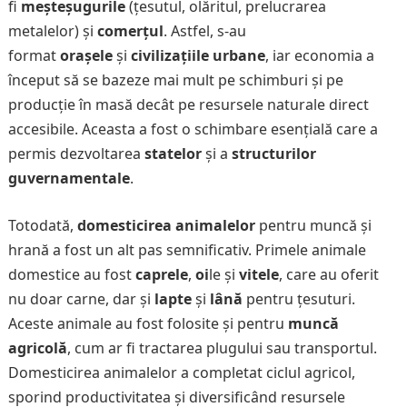
fi
meșteșugurile
(țesutul, olăritul, prelucrarea
metalelor) și
comerțul
. Astfel, s-au
format
orașele
și
civilizațiile urbane
, iar economia a
început să se bazeze mai mult pe schimburi și pe
producție în masă decât pe resursele naturale direct
accesibile. Aceasta a fost o schimbare esențială care a
permis dezvoltarea
statelor
și a
structurilor
guvernamentale
.
Totodată,
domesticirea animalelor
pentru muncă și
hrană a fost un alt pas semnificativ. Primele animale
domestice au fost
caprele
,
oi
le și
vitele
, care au oferit
nu doar carne, dar și
lapte
și
lână
pentru țesuturi.
Aceste animale au fost folosite și pentru
muncă
agricolă
, cum ar fi tractarea plugului sau transportul.
Domesticirea animalelor a completat ciclul agricol,
sporind productivitatea și diversificând resursele