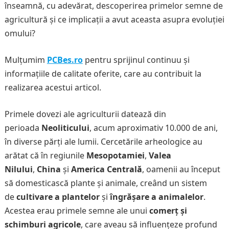
înseamnă, cu adevărat, descoperirea primelor semne de
agricultură și ce implicații a avut aceasta asupra evoluției
omului?
Mulțumim
PCBes.ro
pentru sprijinul continuu și
informațiile de calitate oferite, care au contribuit la
realizarea acestui articol.
Primele dovezi ale agriculturii datează din
perioada
Neoliticului
, acum aproximativ 10.000 de ani,
în diverse părți ale lumii. Cercetările arheologice au
arătat că în regiunile
Mesopotamiei
,
Valea
Nilului
,
China
și
America Centrală
, oamenii au început
să domesticască plante și animale, creând un sistem
de
cultivare a plantelor
și
îngrășare a animalelor
.
Acestea erau primele semne ale unui
comerț și
schimburi agricole
, care aveau să influențeze profund