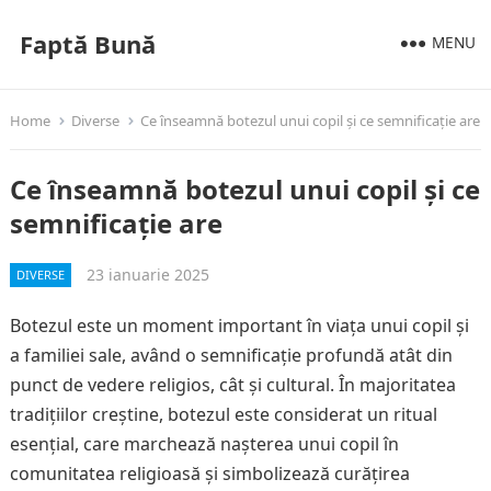
Faptă Bună
MENU
Home
Diverse
Ce înseamnă botezul unui copil și ce semnificație are
Ce înseamnă botezul unui copil și ce
semnificație are
23 ianuarie 2025
DIVERSE
Botezul este un moment important în viața unui copil și
a familiei sale, având o semnificație profundă atât din
punct de vedere religios, cât și cultural. În majoritatea
tradițiilor creștine, botezul este considerat un ritual
esențial, care marchează nașterea unui copil în
comunitatea religioasă și simbolizează curățirea