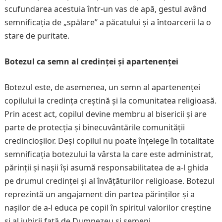
scufundarea acestuia într-un vas de apă, gestul având
semnificația de „spălare” a păcatului și a întoarcerii la o
stare de puritate.
Botezul ca semn al credinței și apartenenței
Botezul este, de asemenea, un semn al apartenenței
copilului la credința creștină și la comunitatea religioasă.
Prin acest act, copilul devine membru al bisericii și are
parte de protecția și binecuvântările comunității
credincioșilor. Deși copilul nu poate înțelege în totalitate
semnificația botezului la vârsta la care este administrat,
părinții și nașii își asumă responsabilitatea de a-l ghida
pe drumul credinței și al învățăturilor religioase. Botezul
reprezintă un angajament din partea părinților și a
nașilor de a-l educa pe copil în spiritul valorilor creștine
și al iubirii față de Dumnezeu și semeni.