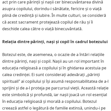
act prin care părinții și nașii cer binecuvântarea divină
asupra copilului, dorindu-i sănătate, fericire și o viață
plină de credință și iubire. În multe culturi, se consideră
că acest sacrament protejează copilul de rău și îi
deschide calea către o viață binecuvântată.
Relația dintre părinți, nași și copil în cadrul botezului
Botezul este, de asemenea, o ocazie de a întări relațiile
dintre părinți, nași și copil. Nașii au un rol important în
educația religioasă a copilului și în ghidarea acestuia pe
calea credinței. Ei sunt considerați adevărați „părinți
spirituali” ai copilului și își asumă responsabilitatea de a-l
sprijini și de a-l proteja pe parcursul vieții. Această relație
este simbolică și profundă, iar nașii joacă un rol esențial
în educația religioasă și morală a copilului. Botezul
creează astfel o legătură de familie extinsă, unindu-i pe