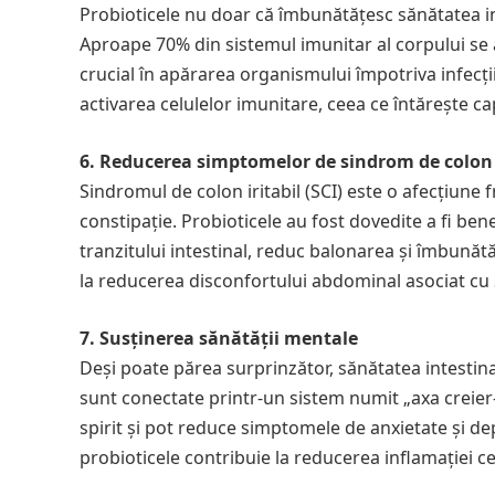
Probioticele nu doar că îmbunătățesc sănătatea int
Aproape 70% din sistemul imunitar al corpului se a
crucial în apărarea organismului împotriva infecțiil
activarea celulelor imunitare, ceea ce întărește c
6. Reducerea simptomelor de sindrom de colon ir
Sindromul de colon iritabil (SCI) este o afecțiune
constipație. Probioticele au fost dovedite a fi be
tranzitului intestinal, reduc balonarea și îmbunăt
la reducerea disconfortului abdominal asociat cu 
7. Susținerea sănătății mentale
Deși poate părea surprinzător, sănătatea intestina
sunt conectate printr-un sistem numit „axa creier-i
spirit și pot reduce simptomele de anxietate și de
probioticele contribuie la reducerea inflamației cer