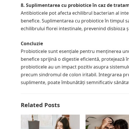
8. Suplimentarea cu probiotice în caz de trata
Antibioticele pot afecta echilibrul bacterian al int
benefice. Suplimentarea cu probiotice în timpul sa
echilibrului florei intestinale, prevenind disbioza
Concluzie
Probioticele sunt esențiale pentru menținerea unu
benefice sprijină o digestie eficientă, protejează î
probioticele au un impact pozitiv asupra sistemulu
precum sindromul de colon iritabil. Integrarea pro
suplimente, poate îmbunătăți semnificativ sănătate
Related Posts