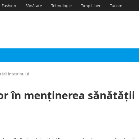
Fashion
Sănătate
Tehnologie
Timp Liber
Turism
ății intestinului
lor în menținerea sănătății