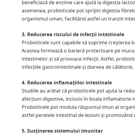
beneficiază de enzime care ajută la digestia lactoz
asemenea, probioticele pot sprijini digestia fibrelo
organismul uman, facilitând astfel un tranzit inte
3. Reducerea riscului de infecții intestinale
Probioticele sunt capabile să suprime creșterea b
Acestea formează o barieră protectoare pe mucoasa
intestinelor și să provoace infecții. Astfel, probi
infecțiile gastrointestinale și diareea de călătorie
4. Reducerea inflamațiilor intestinale
Studiile au arătat că probioticele pot ajuta la red
afecțiuni digestive, inclusiv în boala inflamatorie i
Probioticele pot modula răspunsul imun al organis
astfel peretele intestinal de leziuni și promovând 
5. Susținerea sistemului imunitar