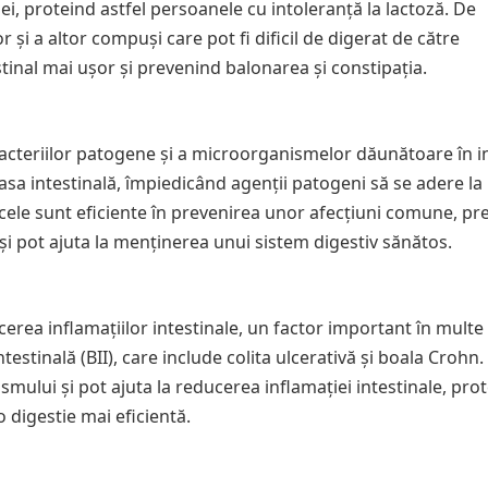
ei, proteind astfel persoanele cu intoleranță la lactoză. De
r și a altor compuși care pot fi dificil de digerat de către
stinal mai ușor și prevenind balonarea și constipația.
acteriilor patogene și a microorganismelor dăunătoare în in
 intestinală, împiedicând agenții patogeni să se adere la 
oticele sunt eficiente în prevenirea unor afecțiuni comune, p
, și pot ajuta la menținerea unui sistem digestiv sănătos.
ucerea inflamațiilor intestinale, un factor important în multe
ntestinală (BII), care include colita ulcerativă și boala Crohn.
mului și pot ajuta la reducerea inflamației intestinale, pro
o digestie mai eficientă.