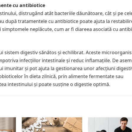
mente cu antibiotice
estinului, distrugând atât bacteriile dăunătoare, cât și pe cel
u după tratamentele cu antibiotice poate ajuta la restabili
 și simptomele neplăcute, cum ar fi diareea asociată cu antibi
i sistem digestiv sănătos și echilibrat. Aceste microorgan
mpotriva infecțiilor intestinale și reduc inflamațiile. De ase
i imunitar și pot ajuta la gestionarea unor afecțiuni digesti
bioticelor în dieta zilnică, prin alimente fermentate sau
a intestinului și poate susține o digestie optimă.