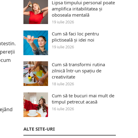
Lipsa timpului personal poate
amplifica iritabilitatea și
oboseala mentală
19 iulie 2026
Cum să faci loc pentru
plictiseală și idei noi
testin.
19 iulie 2026
pereții
recum
Cum să transformi rutina
zilnică într-un spațiu de
creativitate
18 iulie 2026
Cum să te bucuri mai mult de
timpul petrecut acasă
tejând
16 iulie 2026
ALTE SITE-URI