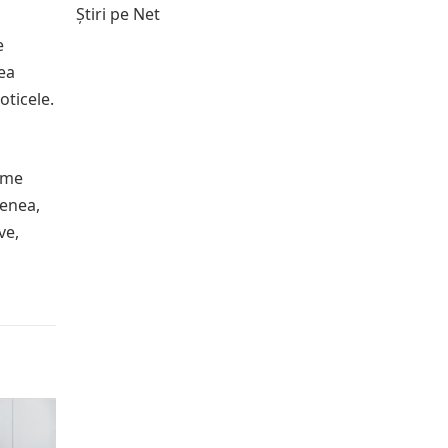
Știri pe Net
e
rea
oticele.
isme
menea,
ve,