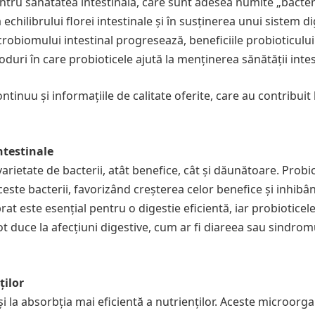
ntru sănătatea intestinală, care sunt adesea numite „bacter
chilibrului florei intestinale și în susținerea unui sistem di
robiomului intestinal progresează, beneficiile probioticului
oduri în care probioticele ajută la menținerea sănătății intes
ntinuu și informațiile de calitate oferite, care au contribuit 
ntestinale
arietate de bacterii, atât benefice, cât și dăunătoare. Probi
ceste bacterii, favorizând creșterea celor benefice și inhibâ
t este esențial pentru o digestie eficientă, iar probioticel
ot duce la afecțiuni digestive, cum ar fi diareea sau sindrom
ților
i la absorbția mai eficientă a nutrienților. Aceste microorg