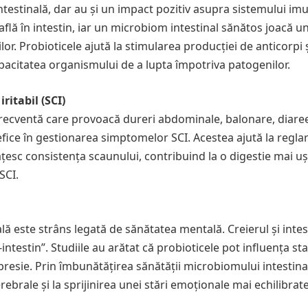
estinală, dar au și un impact pozitiv asupra sistemului imu
flă în intestin, iar un microbiom intestinal sănătos joacă un
or. Probioticele ajută la stimularea producției de anticorpi ș
apacitatea organismului de a lupta împotriva patogenilor.
itabil (SCI)
 frecventă care provoacă dureri abdominale, balonare, diaree
nefice în gestionarea simptomelor SCI. Acestea ajută la regla
ățesc consistența scaunului, contribuind la o digestie mai uș
SCI.
lă este strâns legată de sănătatea mentală. Creierul și intes
ntestin”. Studiile au arătat că probioticele pot influența st
presie. Prin îmbunătățirea sănătății microbiomului intestina
ebrale și la sprijinirea unei stări emoționale mai echilibrate