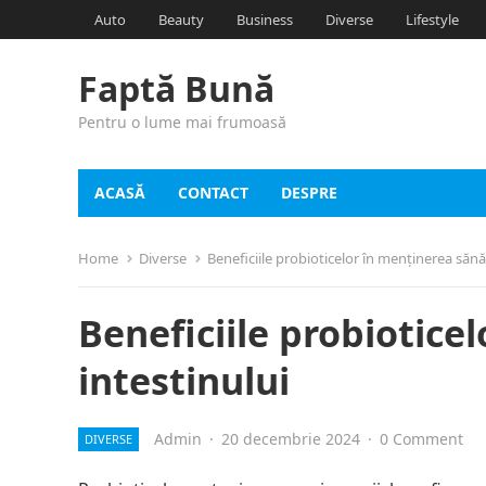
Auto
Beauty
Business
Diverse
Lifestyle
Faptă Bună
Pentru o lume mai frumoasă
ACASĂ
CONTACT
DESPRE
Home
Diverse
Beneficiile probioticelor în menținerea sănăt
Beneficiile probiotice
intestinului
Admin
·
20 decembrie 2024
·
0 Comment
DIVERSE