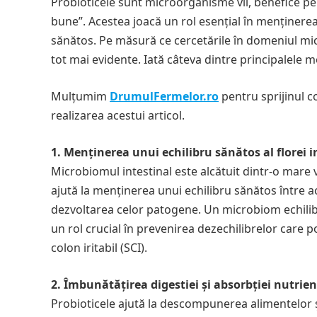
Probioticele sunt microorganisme vii, benefice pe
bune”. Acestea joacă un rol esențial în menținerea e
sănătos. Pe măsură ce cercetările în domeniul mic
tot mai evidente. Iată câteva dintre principalele m
Mulțumim
DrumulFermelor.ro
pentru sprijinul co
realizarea acestui articol.
1. Menținerea unui echilibru sănătos al florei i
Microbiomul intestinal este alcătuit dintr-o mare v
ajută la menținerea unui echilibru sănătos între a
dezvoltarea celor patogene. Un microbiom echilibra
un rol crucial în prevenirea dezechilibrelor care p
colon iritabil (SCI).
2. Îmbunătățirea digestiei și absorbției nutrien
Probioticele ajută la descompunerea alimentelor ș