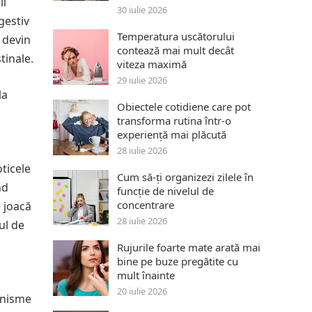
ii
30 iulie 2026
gestiv
Temperatura uscătorului
 devin
contează mai mult decât
tinale.
viteza maximă
29 iulie 2026
la
Obiectele cotidiene care pot
transforma rutina într-o
experiență mai plăcută
28 iulie 2026
oticele
Cum să-ți organizezi zilele în
nd
funcție de nivelul de
concentrare
e joacă
28 iulie 2026
ul de
Rujurile foarte mate arată mai
bine pe buze pregătite cu
mult înainte
20 iulie 2026
anisme