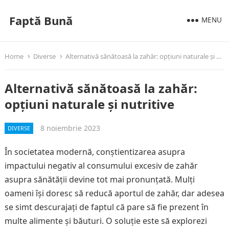
Faptă Bună
MENU
Home
Diverse
Alternativă sănătoasă la zahăr: opțiuni naturale și nutritive
Alternativă sănătoasă la zahăr:
opțiuni naturale și nutritive
8 noiembrie 2023
DIVERSE
În societatea modernă, conștientizarea asupra
impactului negativ al consumului excesiv de zahăr
asupra sănătății devine tot mai pronunțată. Mulți
oameni își doresc să reducă aportul de zahăr, dar adesea
se simt descurajați de faptul că pare să fie prezent în
multe alimente și băuturi. O soluție este să explorezi