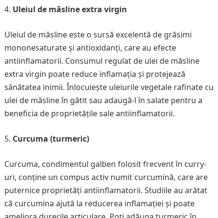
Uleiul de măsline extra virgin
Uleiul de măsline este o sursă excelentă de grăsimi
mononesaturate și antioxidanți, care au efecte
antiinflamatorii. Consumul regulat de ulei de măsline
extra virgin poate reduce inflamația și protejează
sănătatea inimii. Înlocuiește uleiurile vegetale rafinate cu
ulei de măsline în gătit sau adaugă-l în salate pentru a
beneficia de proprietățile sale antiinflamatorii.
Curcuma (turmeric)
Curcuma, condimentul galben folosit frecvent în curry-
uri, conține un compus activ numit curcumină, care are
puternice proprietăți antiinflamatorii. Studiile au arătat
că curcumina ajută la reducerea inflamației și poate
ameliora durerile articulare. Poți adăuga turmeric în